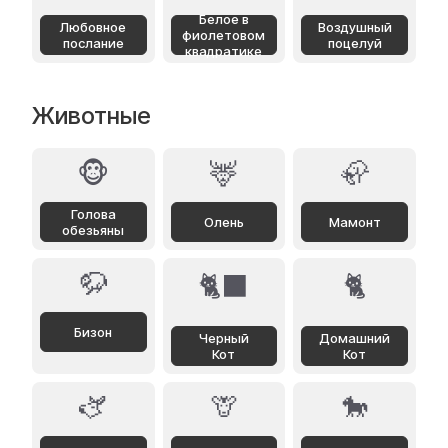
Белое в
Любовное
Воздушный
фиолетовом
послание
поцелуй
квадратике
Животные
🐵
🦌
🦣
Голова
Олень
Мамонт
обезьяны
🦬
🐈‍⬛
🐈
Бизон
Черный
Домашний
Кот
Кот
🫏
🦒
🐎