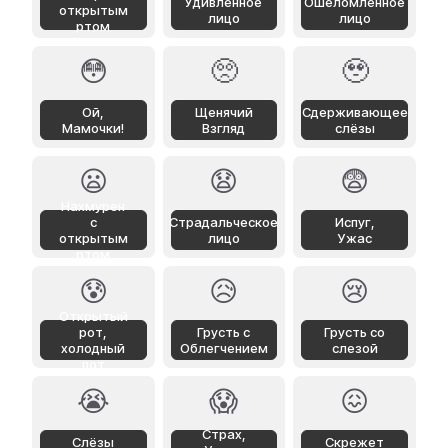
Удивлённое
Ошеломлённое
открытым
лицо
лицо
ртом
😳
🥺
🥹
Ой,
Щенячий
Сдерживающее
Мамочки!
Взгляд
слёзы
😦
😧
😨
Нахмурен
с
Страдальческое
Испуг,
открытым
лицо
Ужас
ртом
😰
😥
😢
Открытый
рот,
Грусть с
Грусть со
холодный
Облегчением
слезой
пот
😭
😱
😖
Страх,
Слёзы
Скрежет