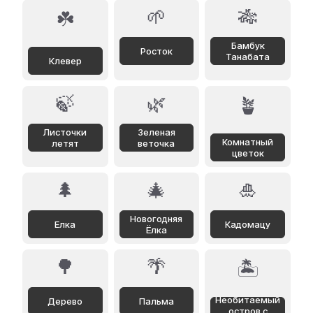
🌱
🎋
☘️
Бамбук
Росток
Танабата
Клевер
🍃
🌿
🪴
Листочки
Зеленая
Комнатный
летят
веточка
цветок
🌲
🎄
🎍
Новогодняя
Елка
Кадомацу
Ёлка
🌳
🌴
🏝️
Необитаемый
Дерево
Пальма
остров с