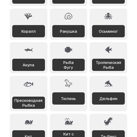
🪸
🐚
🐙
Коралл
Ракушка
Осьминог
🦈
🐡
🐠
Рыба
Тропическая
Акула
Фугу
Рыба
🦭
🐬
🐟
Тюлень
Дельфин
Пресноводная
Рыбка
🐋
🐳
🦖
Кит с
Кит
Ти-Рекс