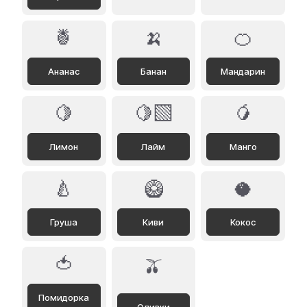
🍍
🍌
🍊
Ананас
Банан
Мандарин
🍋
🍋‍🟩
🥭
Лимон
Лайм
Манго
🍐
🥝
🥥
Груша
Киви
Кокос
🍅
🫒
Помидорка