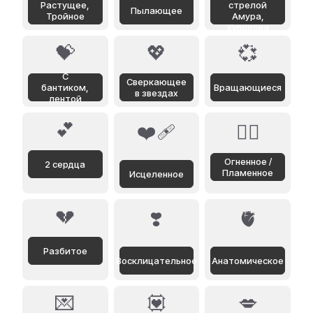
Растущее,
стрелой
Пылающее
Тройное
Амура,
Купидона
💝
💖
💞
С
Сверкающее
бантиком,
Вращающиеся
в звездах
лентой
💕
❤️‍🩹
❤️‍🔥
Огненное /
2 сердца
Пламенное
Исцеленное
💔
❣️
🫀
Разбитое
Восклицательное
Анатомическое
💌
💟
💋