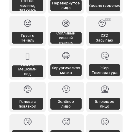
Рот на
Перевернутое
молнии,
Удовлетворение
лицо
Заткнись
😔
😪
😴
Сопливый
Грусть
ZZZ
сонный
Печаль
Засыпаю
пузырь
😷
🤒
🫩
Лицо с
Хирургическая
Жар
мешками
маска
Температура
под
глазами
🤕
🤢
🤮
Голова с
Зелёное
Блюющее
повязкой
лицо
лицо
🤧
🥵
🥴