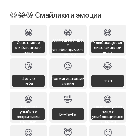
😃😂😘 Смайлики и эмоции
😀
😁
😅
Сияющее лицо
Счастливое
Улыбающееся
с
улыбающееся
лицо с каплей
улыбающимися
лицо
пота
глазами
😘
😉
😂
Целую
Подмигивающий
ЛОЛ
тебя
смайл
😆
🤣
😄
Широкая
Улыбающееся
улыбка с
лицо с
Бу-Га-Га
закрытыми
улыбающимися
глазами
глазами
😃
😇
🙂