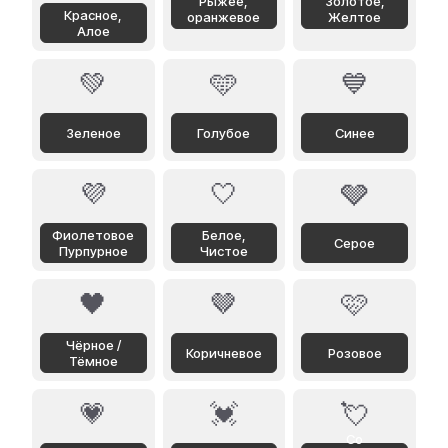
Рыжее,
Золотое,
Красное,
оранжевое
Желтое
Алое
💚
🩵
💙
Зеленое
Голубое
Синее
💜
🤍
🩶
Фиолетовое
Белое,
Серое
Пурпурное
Чистое
🖤
🤎
🩷
Чёрное /
Коричневое
Розовое
Тёмное
💗
💓
💘
Со