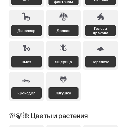
фонтаном
🦕
🐉
🐲
Голова
Динозавр
Дракон
дракона
🐍
🦎
🐢
Змея
Ящерица
Черепаха
🐊
🐸
Крокодил
Лягушка
🌸🍃🌺 Цветы и растения