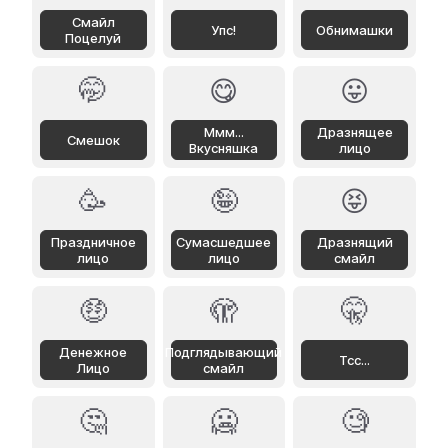
Смайл
Упс!
Обнимашки
Поцелуй
🤭
😋
😛
Ммм...
Дразнящее
Смешок
Вкусняшка
лицо
🥳
🤪
😝
Праздничное
Сумасшедшее
Дразнящий
лицо
лицо
смайл
🤑
🫣
🤫
Денежное
Подглядывающий
Тсс...
Лицо
смайл
🤔
🥶
🧐