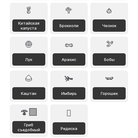
🥬
🥦
🧄
Китайская
Брокколи
Чеснок
капуста
🧅
🥜
🫘
Лук
Арахис
Бобы
🌰
🫚
🫛
Каштан
Имбирь
Горошек
🍄‍🟫
🫜
Гриб
Редиска
съедобный