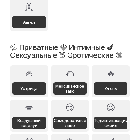
👼
Ангел
💦 Приватные 🍓 Интимные 🍆
Сексуальные 🍑 Эротические 🔞
🦪
🌮
🔥
Мексиканское
Устрица
Огонь
Тако
💋
😏
😉
Воздушный
Самодовольное
Подмигивающий
поцелуй
лицо
смайл