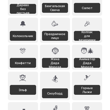
Дерево
Бенгальская
Салют
без
Свеча
листьев
🔔
🥳
🎉
Колпак
Праздничное
Колокольчик
для
лицо
вечеринки
🎊
🤶
🧑‍🎄
Жена
Аниматор
Конфетти
Деда
Деда
Мороза
Мороза
🧝
🎿
🏂
Горные
Эльф
Лыжи
Сноуборд
🧦
🧣