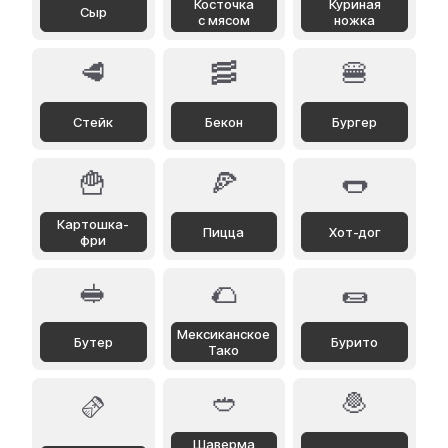
Косточка
Куриная
Cыр
с мясом
ножка
🥩
🥓
🍔
Стейк
Бекон
Бургер
🍟
🍕
🌭
Картошка-
Пицца
Хот-дог
фри
🥪
🌮
🌯
Мексиканское
Бутер
Бурито
Тако
🥙
🧆
🫔
Шаверма