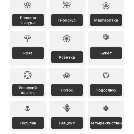
🌸
🌺
🌼
Розовая
Гибискус
Маргаритка
сакура
🌹
💐
🏵️
Роза
Букет
Розетка
💮
🪷
🌻
Японский
Лотoс
Подсолнух
цветок
🌷
🪻
🍀
Тюльпан
Гиацинт
Четырехлистник