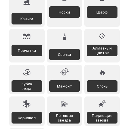
⛸️
Носки
Шарф
Коньки
🧤
💠
🕯️
Алмазный
Перчатки
цветок
Свечка
🧊
🦣
🔥
Кубик
Мамонт
Огонь
льда
🎠
💫
🌠
Летящая
Падающая
Карнавал
звезда
звезда