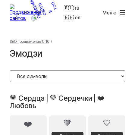
🇷🇺 ru
Меню
🇬🇧 en
SEO продвижение СПб
/
Эмодзи
💗 Сердца | 💚 Сердечки | ❤️
Любовь
🧡
💛
❤️