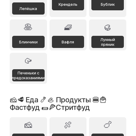
Крендель
Бублик
Лепёшка
🥞
🧇
🥮
Лунный
Блинчики
Вафля
пряник
🥠
Печеньки с
предсказаниями
🧀🥩 Еда 🍤🦪 Продукты 🍔🍟
Фастфуд 🌯🍕Стритфуд
🧀
🍖
🍗