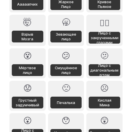
Жаркое
Кривое
Ааааапчих
Лицо
Пьяное
🤯
🥱
😵‍💫
Лицо с
Взрыв
Зевающее
закрученными
Мозга
лицо
глазами
😵
😕
🫤
Лицо с
Мёртвое
Смущённое
диагональным
лицо
лицо
ртом
😟
🙁
☹️
Грустный
Кислая
Печалька
задумчивый
Мина
😮
😯
😲
Лицо с