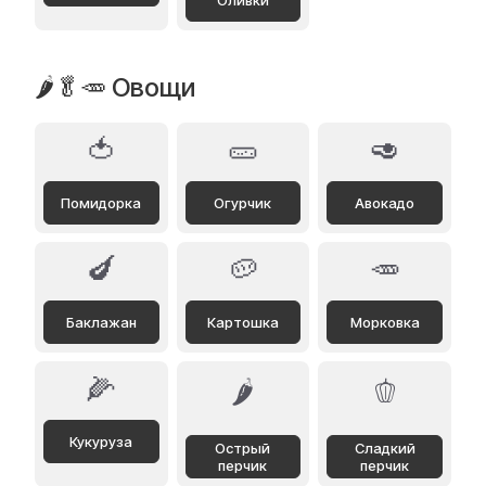
Оливки
🌶️🥬🥕 Овощи
🍅
🥒
🥑
Помидорка
Огурчик
Авокадо
🍆
🥔
🥕
Баклажан
Картошка
Морковка
🌽
🌶️
🫑
Кукуруза
Острый
Сладкий
перчик
перчик