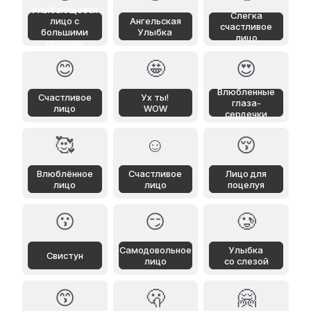
Улыбающееся
Слегка
лицо с
Ангельская
счастливое
большими
Улыбка
лицо
глазами
😊
🤩
😍
Влюбленные
Счастливое
Ух ты!
глаза-
лицо
WOW
сердечки
🥰
☺️
😚
Влюблённое
Счастливое
Лицо для
лицо
лицо
поцелуя
😗
😏
🥲
Самодовольное
Улыбка
Свистун
лицо
со слезой
😙
🫢
🤗