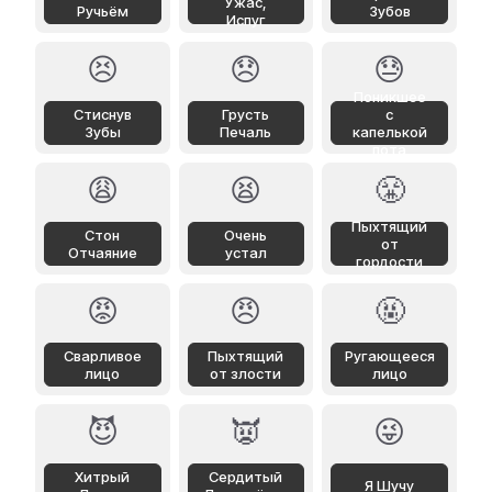
Ужас,
Ручьём
Зубов
Испуг
😣
😞
😓
Поникшее
Стиснув
Грусть
с
Зубы
Печаль
капелькой
пота
😩
😫
😤
Пыхтящий
Стон
Очень
от
Отчаяние
устал
гордости
😡
😠
🤬
Сварливое
Пыхтящий
Ругающееся
лицо
от злости
лицо
😈
👿
😜
Хитрый
Сердитый
Я Шучу