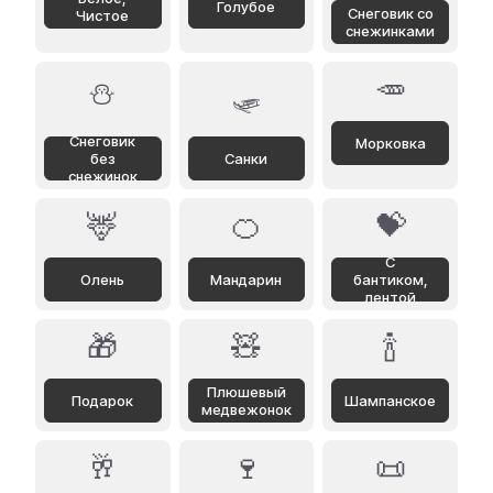
Голубое
Снеговик со
Чистое
снежинками
🥕
⛄
🛷
Снеговик
Морковка
без
Санки
снежинок
🦌
🍊
💝
С
Олень
Мандарин
бантиком,
лентой
🎁
🧸
🍾
Плюшевый
Подарок
Шампанское
медвежонок
🥂
🍷
📜