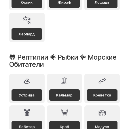
Ослик
Жираф
Лошадь
🐆
Леопард
🐸 Рептилии 🐠 Рыбки 🪸 Морские
Обитатели
🦪
🦑
🦐
Устрица
Кальмар
Креветка
🦞
🦀
🪼
Лобстер
Краб
Медуза