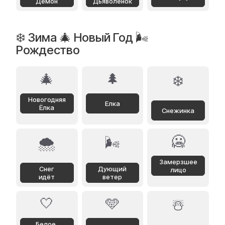
Демон
Дьяволёнок
❄️ Зима 🎄 Новый Год 🌬️
Рождество
🎄
🌲
❄️
Новогодняя
Елка
Ёлка
Снежинка
🥶
🌨️
🌬️
Замерзшее
Снег
Дующий
лицо
идёт
ветер
🤍
🩵
☃️
Белое,