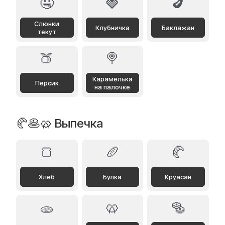
🤤
🍓
🍆
Слюнки
Клубничка
Баклажан
текут
🍑
🍭
Карамелька
Персик
на палочке
🥐🥞🥨 Выпечка
🍞
🥖
🥐
Хлеб
Булка
Круасан
🥨
🥯
🫓