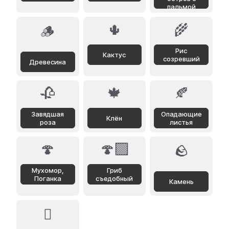
пальмой
🌵
🌾
🪵
Рис
Кактус
созревший
Древесина
🥀
🍁
🍂
Завядшая
Опадающие
Клён
роза
листья
🍄
🍄‍🟫
🪨
Мухомор,
Гриб
Поганка
съедобный
Камень
🪾