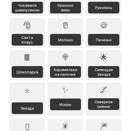
Чокаемся
Красное
Рукопись
шампусиком
вино
🎅
🥛
🍪
Санта
Молоко
Печенье
Клаус
🍫
🍭
🌟
Карамелька
Сияющая
Шоколадка
на палочке
Звезда
✨
🌌
⭐
Северное
Искры
сияние
Звезда
🎇
🎆
🪾