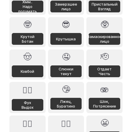
Хмм..
Замерзшее
Пристальный
Надо
лицо
Взгляд
подумать
🤓
😎
🥸
Крутой
Замаскированное
Крутышка
Ботан
лицо
🤠
🤤
🫡
Слюнки
Отдает
Ковбой
текут
Честь
🤥
🫨
😮‍💨
Лжец,
Шок,
Фух
Буратино
Потрясение
Выдох
😬
🙂‍↔️
🙂‍↕️