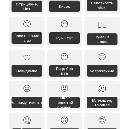
Неловкость
Отрицание,
Кивок
Ыыы
Нет
🙄
😒
😶‍🌫️
Закатывание
Туман в
Ну и что?
глаз
голове
🫥
😶
😑
Лицо без
Невидимка
Безразличие
рта
😐
🤨
🫠
Лицо с
Млеющее,
Невозмутимость
поднятой
Тающее
бровью
🤐
🙃
😌