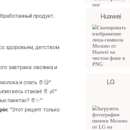
Huawei
обработанный продукт.
 со здоровьем, детством
го завтрака: овсянка и
LG
молока и спать 🥛😴"
ил весь стакан! 🥛 👶"
ых пакетах? 🥛✨"
ии:
"Этот рецепт только