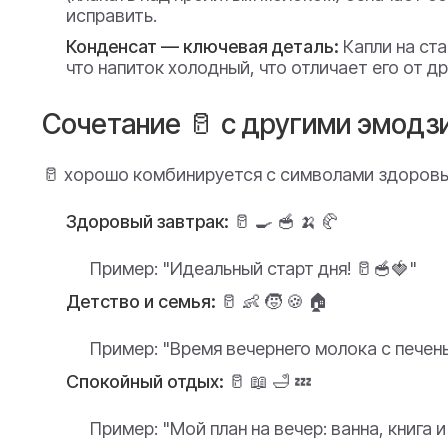
исправить.
Конденсат — ключевая деталь:
Капли на ста
что напиток холодный, что отличает его от д
Сочетание 🥛 с другими эмодз
🥛 хорошо комбинируется с символами здоровья
Здоровый завтрак:
🥛 🍳 🥣 🍌 🥐
Пример:
"Идеальный старт дня! 🥛🥣🍓"
Детство и семья:
🥛 👶 🧒 🍪 🏠
Пример:
"Время вечернего молока с печень
Спокойный отдых:
🥛 📖 🛁 💤
Пример:
"Мой план на вечер: ванна, книга 