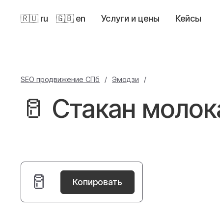
🇷🇺 ru
🇬🇧 en
Услуги и цены
Кейсы
SEO продвижение СПб
/
Эмодзи
/
🥛 Стакан молок
🥛
Копировать