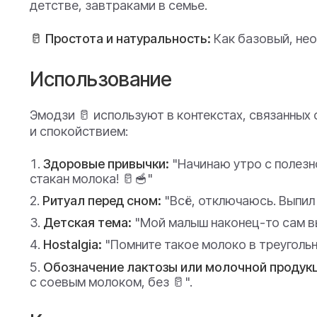
детстве, завтраками в семье.
🥛 Простота и натуральность:
Как базовый, не
Использование
Эмодзи 🥛 используют в контекстах, связанных
и спокойствием:
Здоровые привычки:
"Начинаю утро с полезно
стакан молока! 🥛🥣"
Ритуал перед сном:
"Всё, отключаюсь. Выпил 
Детская тема:
"Мой малыш наконец-то сам вып
Нostalgia:
"Помните такое молоко в треугольн
Обозначение лактозы или молочной продукц
с соевым молоком, без 🥛".