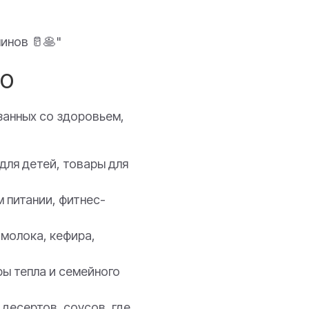
инов 🥛🥞"
ЕО
занных со здоровьем,
для детей, товары для
 питании, фитнес-
молока, кефира,
ы тепла и семейного
десертов, соусов, где