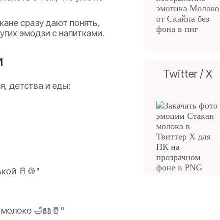
кане сразу дают понять,
ругих эмодзи с напитками.
и
Twitter / X
, детства и еды:
кой 🥛🍪"
и молоко 🛁📖🥛"