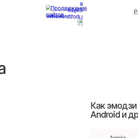
Р
а
Как эмодзи 
Android и д