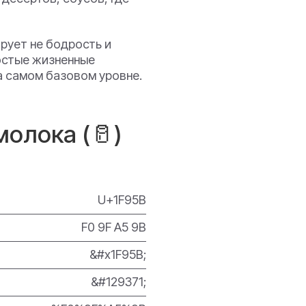
рует не бодрость и
ростые жизненные
на самом базовом уровне.
молока (🥛)
U+1F95B
F0 9F A5 9B
&#x1F95B;
&#129371;