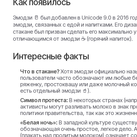
Как появилось
Эмодзи 🥛 был добавлен в Unicode 9.0 в 2016 го
эмодзи, связанных с едой и напитками. Его диз
стакане был призван сделать его максимально 
отличающимся от эмодзи ☕ (горячий напиток).
Интересные факты
Что в стакане?
Хотя эмодзи официально назыв
пользователи часто обозначают им любые бе
ряженку, простоквашу или даже молочный кок
есть отдельный эмодзи 🥤).
Символ протеста:
В некоторых странах (напр
активисты могут разливать молоко в знак пр
политики правительства, так как это жизнен
«Белая ночь»:
В западной культуре существуе
обозначающая очень простое, легкое дело. А ф
(плакать над пролитым молоком) означает со