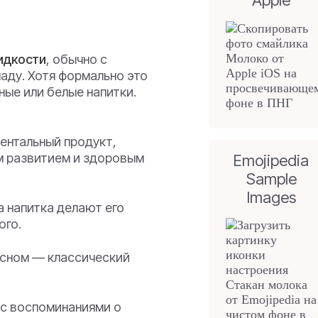
Apple
идкости
, обычно с
ладу. Хотя формально это
ные или белые напитки.
нтальный продукт,
м развитием и здоровым
Emojipedia
Sample
Images
а напитка делают его
ого.
 сном — классический
с воспоминаниями о