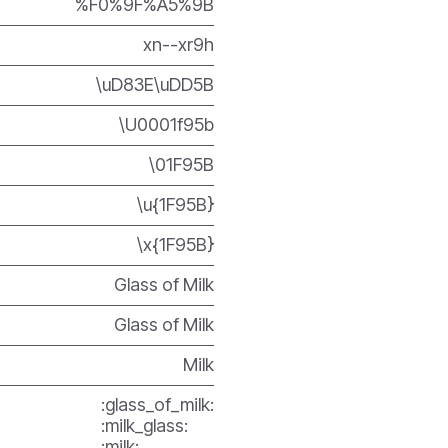
%F0%9F%A5%9B
xn--xr9h
\uD83E\uDD5B
\U0001f95b
\01F95B
\u{1F95B}
\x{1F95B}
Glass of Milk
Glass of Milk
Milk
:glass_of_milk:
:milk_glass:
:milk: