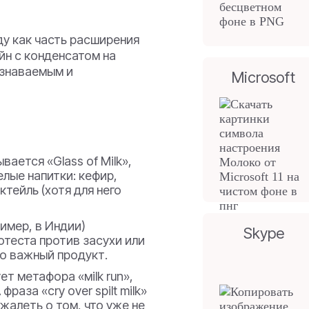
ду как часть расширения
айн с конденсатом на
узнаваемым и
Microsoft
ается «Glass of Milk»,
лые напитки: кефир,
тейль (хотя для него
имер, в Индии)
Skype
отеста против засухи или
но важный продукт.
т метафора «мilk run»,
раза «cry over spilt milk»
жалеть о том, что уже не