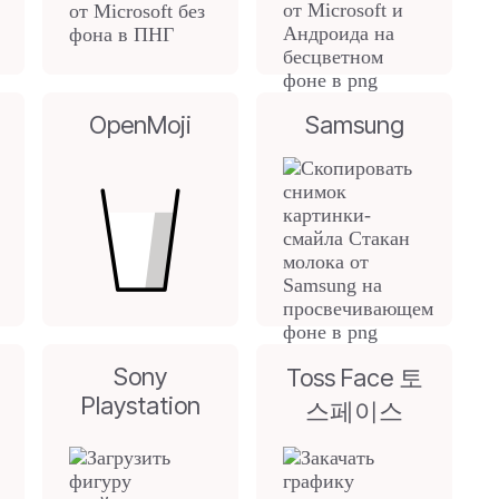
OpenMoji
Samsung
Sony
Toss Face 토
Playstation
스페이스