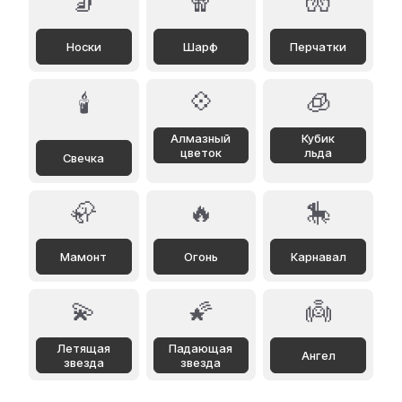
🧦
🧣
🧤
Носки
Шарф
Перчатки
💠
🧊
🕯️
Алмазный
Кубик
цветок
льда
Свечка
🦣
🔥
🎠
Мамонт
Огонь
Карнавал
💫
🌠
👼
Летящая
Падающая
Ангел
звезда
звезда