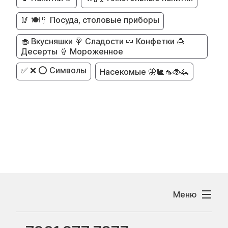
🥢 🍽️🥄 Посуда, столовые приборы
🧁 Вкусняшки 🍭 Сладости 🍬 Конфетки 🍮
Десерты 🍦 Мороженное
✅ ❌ ⭕ Символы
Насекомые 🦋🐌🦟🐞🦗
Меню