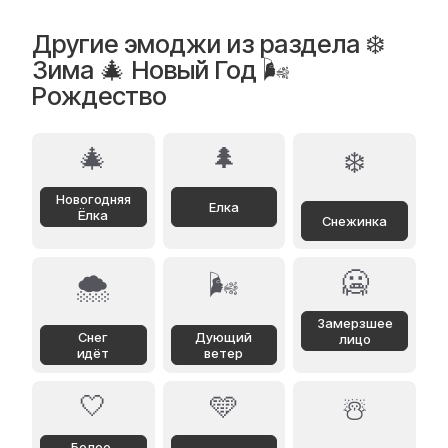
Другие эмоджи из раздела ❄️
Зима 🎄 Новый Год 🌬️
Рождество
🎄
🌲
❄️
Новогодняя
Елка
Ёлка
Снежинка
🥶
🌨️
🌬️
Замерзшее
Снег
Дующий
лицо
идёт
ветер
🤍
🩵
☃️
Белое,