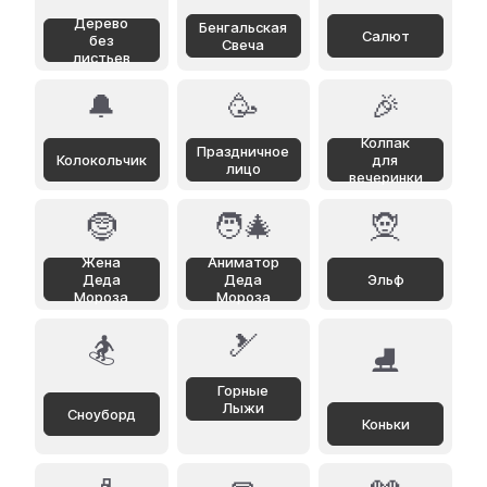
Дерево
Бенгальская
Салют
без
Свеча
листьев
🔔
🥳
🎉
Колпак
Праздничное
Колокольчик
для
лицо
вечеринки
🤶
🧑‍🎄
🧝
Жена
Аниматор
Деда
Деда
Эльф
Мороза
Мороза
🎿
🏂
⛸️
Горные
Лыжи
Сноуборд
Коньки