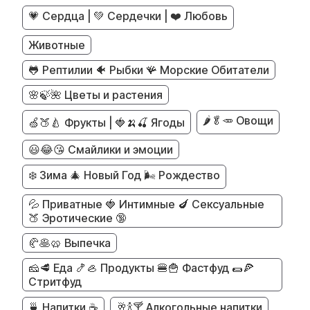
💗 Сердца | 💚 Сердечки | ❤️ Любовь
Животные
🐸 Рептилии 🐠 Рыбки 🪸 Морские Обитатели
🌸🍃🌺 Цветы и растения
🌶️🥬🥕 Овощи
🍏🍑🍐 Фрукты | 🍓🍌🍒 Ягоды
😃😂😘 Смайлики и эмоции
❄️ Зима 🎄 Новый Год 🌬️ Рождество
💦 Приватные 🍓 Интимные 🍆 Сексуальные
🍑 Эротические 🔞
🥐🥞🥨 Выпечка
🧀🥩 Еда 🍤🦪 Продукты 🍔🍟 Фастфуд 🌯🍕
Стритфуд
🍵 Напитки ☕
🥂🍾🍸 Алкогольные напитки