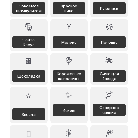
Чокаемся
Красное
Рукопись
шампусиком
вино
🎅
🥛
🍪
Санта
Молоко
Печенье
Клаус
🍫
🍭
🌟
Карамелька
Сияющая
Шоколадка
на палочке
Звезда
✨
🌌
⭐
Северное
Искры
сияние
Звезда
🎇
🎆
🪾