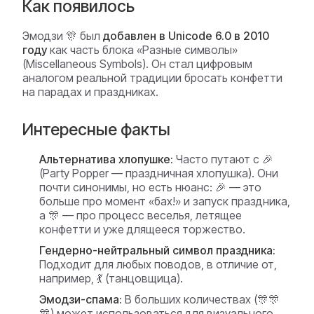
Как появилось
Эмодзи 🎊 был
добавлен в Unicode 6.0 в 2010
году
как часть блока «Разные символы»
(Miscellaneous Symbols). Он стал цифровым
аналогом реальной традиции бросать конфетти
на парадах и праздниках.
Интересные факты
Альтернатива хлопушке:
Часто путают с 🎉
(Party Popper — праздничная хлопушка). Они
почти синонимы, но есть нюанс: 🎉 — это
больше про
момент
«бах!» и запуск праздника,
а 🎊 — про
процесс
веселья, летящее
конфетти и уже длящееся торжество.
Гендерно-нейтральный символ праздника:
Подходит для любых поводов, в отличие от,
например, 💃 (танцовщица).
Эмодзи-спама:
В больших количествах (🎊🎊
🎊) может использоваться для визуального