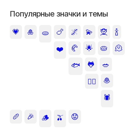
Популярные значки и темы
💗
🎍
🍗
🌌
💫
🧝
🍾
🫓
🥐
🌟
🥧
🫠
❤️
🐸
🥗
🐟
🧆
🙂‍↕️
🕷️
🥖
🎉
😟
🪵
🫒