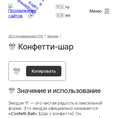
🇷🇺 ru
Меню
🇬🇧 en
SEO продвижение СПб
/
Эмодзи
/
🎊 Конфетти-шар
🎊
Копировать
🎊 Значение и использование
Эмодзи 🎊 — это чистая радость в пиксельной
форме. Это эмодзи официально называется
«Confetti Ball»
(Шар с конфетти). Он