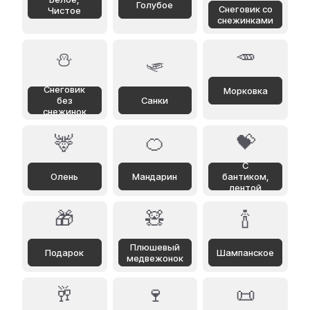
Голубое
Снеговик со
Чистое
снежинками
🥕
⛄
🛷
Снеговик
Морковка
без
Санки
снежинок
🦌
🍊
💝
С
Олень
Мандарин
бантиком,
лентой
🎁
🧸
🍾
Плюшевый
Подарок
Шампанское
медвежонок
🥂
🍷
📜