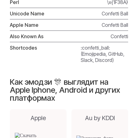
Perl
\x{1F38A}
Unicode Name
Confetti Ball
Apple Name
Confetti Ball
Also Known As
Confetti
Shortcodes
:confetti_ball:
(Emojipedia, GitHub,
Slack, Discord)
Как эмодзи 🎊 выглядит на
Apple Iphone, Android и других
платформах
Apple
Au by KDDI