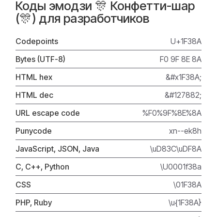
Коды эмодзи 🎊 Конфетти-шар
(🎊) для разработчиков
Codepoints
U+1F38A
Bytes (UTF-8)
F0 9F 8E 8A
HTML hex
&#x1F38A;
HTML dec
&#127882;
URL escape code
%F0%9F%8E%8A
Punycode
xn--ek8h
JavaScript, JSON, Java
\uD83C\uDF8A
C, C++, Python
\U0001f38a
CSS
\01F38A
PHP, Ruby
\u{1F38A}