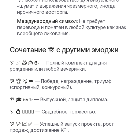
«шума» и выражения чрезмерного, иногда
ироничного восторга.
Международный символ:
Не требует
перевода и понятен в любой культуре как знак
всеобщего ликования.
Сочетание 🎊 с другими эмоджи
🎊 🎉 🎁 🎂 🥳
— Полный комплект для дня
рождения или любой вечеринки.
🎊 🏆 🥇 👑
— Победа, награждение, триумф
(спортивный, конкурсный).
🎊 🎓 📜 ✨
— Выпускной, защита диплома.
🎊 💍 👰‍♀️🤵‍♂️
— Свадебное торжество.
🎊 🚀 📈 ✅
— Успешный запуск проекта, рост
продаж, достижение KPI.