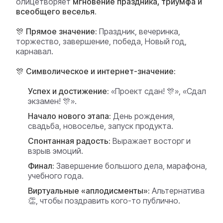
олицетворяет
мгновение праздника, триумфа и
всеобщего веселья
.
🎊 Прямое значение:
Праздник, вечеринка,
торжество, завершение, победа, Новый год,
карнавал.
🎊 Символическое и интернет-значение:
Успех и достижение:
«Проект сдан! 🎊», «Сдал
экзамен! 🎊».
Начало нового этапа:
День рождения,
свадьба, новоселье, запуск продукта.
Спонтанная радость:
Выражает восторг и
взрыв эмоций.
Финал:
Завершение большого дела, марафона,
учебного года.
Виртуальные «аплодисменты»:
Альтернатива
👏, чтобы поздравить кого-то публично.