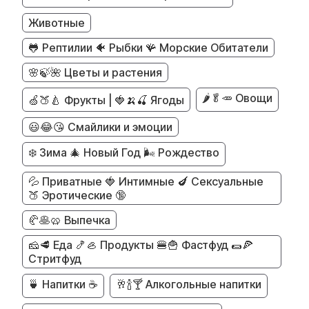
Животные
🐸 Рептилии 🐠 Рыбки 🪸 Морские Обитатели
🌸🍃🌺 Цветы и растения
🌶️🥬🥕 Овощи
🍏🍑🍐 Фрукты | 🍓🍌🍒 Ягоды
😃😂😘 Смайлики и эмоции
❄️ Зима 🎄 Новый Год 🌬️ Рождество
💦 Приватные 🍓 Интимные 🍆 Сексуальные
🍑 Эротические 🔞
🥐🥞🥨 Выпечка
🧀🥩 Еда 🍤🦪 Продукты 🍔🍟 Фастфуд 🌯🍕
Стритфуд
🍵 Напитки ☕
🥂🍾🍸 Алкогольные напитки