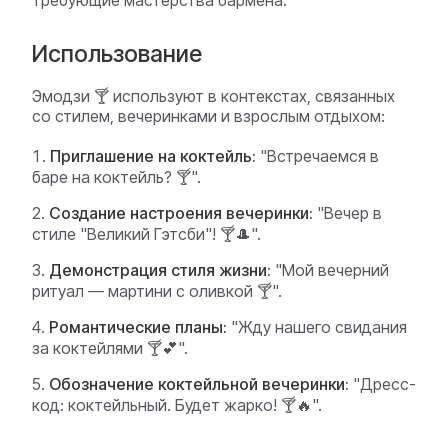
требующие мастерства бармена.
Использование
Эмодзи 🍸 используют в контекстах, связанных
со стилем, вечеринками и взрослым отдыхом:
Приглашение на коктейль:
"Встречаемся в
баре на коктейль? 🍸".
Создание настроения вечеринки:
"Вечер в
стиле "Великий Гэтсби"! 🍸🎩".
Демонстрация стиля жизни:
"Мой вечерний
ритуал — мартини с оливкой 🍸".
Романтические планы:
"Жду нашего свидания
за коктейлями 🍸💕".
Обозначение коктейльной вечеринки:
"Дресс-
код: коктейльный. Будет жарко! 🍸🔥".