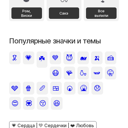
Ром,
Все
Сакэ
Виски
выпили
Популярные значки и темы
🦑
💗
💙
😈
🐋
🍌
🍰
☘️
😷
🪸
🍶
🫛
🤫
🩶
🍿
🥖
🍱
🍘
🤮
😞
😍
💟
😚
😆
💗 Сердца | 💚 Сердечки | ❤️ Любовь