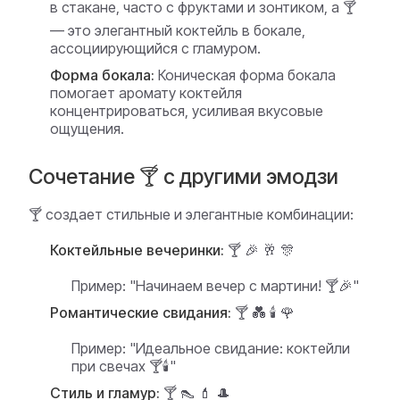
в стакане, часто с фруктами и зонтиком, а 🍸
— это элегантный коктейль в бокале,
ассоциирующийся с гламуром.
Форма бокала:
Коническая форма бокала
помогает аромату коктейля
концентрироваться, усиливая вкусовые
ощущения.
Сочетание 🍸 с другими эмодзи
🍸 создает стильные и элегантные комбинации:
Коктейльные вечеринки:
🍸 🎉 🥂 🎊
Пример:
"Начинаем вечер с мартини! 🍸🎉"
Романтические свидания:
🍸 💑 🕯️ 🌹
Пример:
"Идеальное свидание: коктейли
при свечах 🍸🕯️"
Стиль и гламур:
🍸 👠 💄 🎩