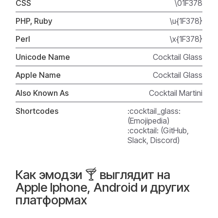
CSS
\01F378
PHP, Ruby
\u{1F378}
Perl
\x{1F378}
Unicode Name
Cocktail Glass
Apple Name
Cocktail Glass
Also Known As
Cocktail Martini
Shortcodes
:cocktail_glass:
(Emojipedia)
:cocktail: (GitHub,
Slack, Discord)
Как эмодзи 🍸 выглядит на
Apple Iphone, Android и других
платформах