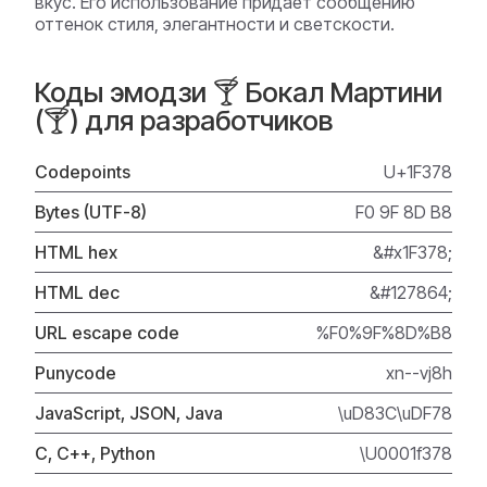
вкус. Его использование придает сообщению
оттенок стиля, элегантности и светскости.
Коды эмодзи 🍸 Бокал Мартини
(🍸) для разработчиков
Codepoints
U+1F378
Bytes (UTF-8)
F0 9F 8D B8
HTML hex
&#x1F378;
HTML dec
&#127864;
URL escape code
%F0%9F%8D%B8
Punycode
xn--vj8h
JavaScript, JSON, Java
\uD83C\uDF78
C, C++, Python
\U0001f378