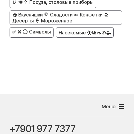
🥢 🍽️🥄 Посуда, столовые приборы
🧁 Вкусняшки 🍭 Сладости 🍬 Конфетки 🍮
Десерты 🍦 Мороженное
✅ ❌ ⭕ Символы
Насекомые 🦋🐌🦟🐞🦗
Меню
+7901 977 7377