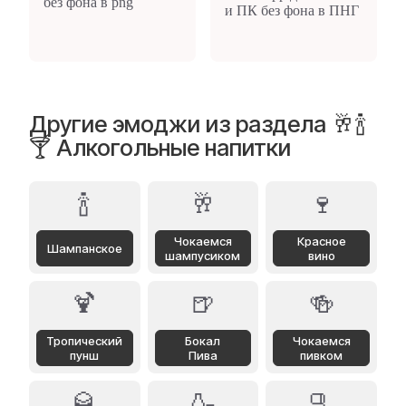
Другие эмоджи из раздела 🥂🍾
🍸 Алкогольные напитки
🍾
🥂
🍷
Чокаемся
Красное
Шампанское
шампусиком
вино
🍹
🍺
🍻
Тропический
Бокал
Чокаемся
пунш
Пива
пивком
🥃
🍶
🫗