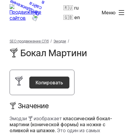
🇷🇺 ru
Меню
🇬🇧 en
SEO продвижение СПб
/
Эмодзи
/
🍸 Бокал Мартини
🍸
Копировать
🍸 Значение
Эмодзи 🍸 изображает
классический бокал-
мартини (конической формы) на ножке с
оливкой на шпажке
. Это один из самых