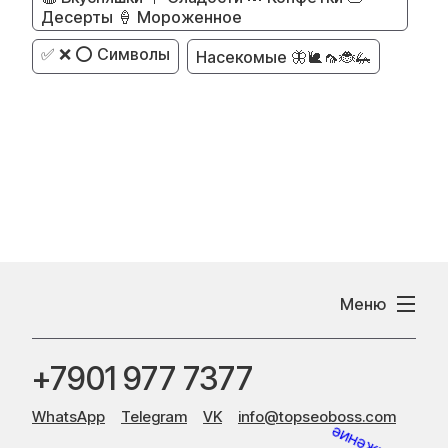
Десерты 🍦 Мороженное
✅ ❌ ⭕ Символы
Насекомые 🦋🐌🦟🐞🦗
Меню
+7901 977 7377
WhatsApp
Telegram
VK
info@topseoboss.com