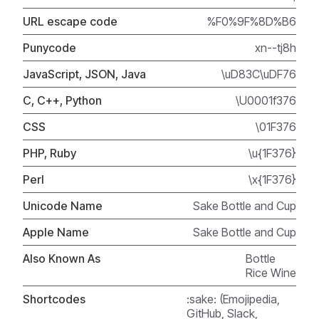
URL escape code
%F0%9F%8D%B6
Punycode
xn--tj8h
JavaScript, JSON, Java
\uD83C\uDF76
C, C++, Python
\U0001f376
CSS
\01F376
PHP, Ruby
\u{1F376}
Perl
\x{1F376}
Unicode Name
Sake Bottle and Cup
Apple Name
Sake Bottle and Cup
Also Known As
Bottle
Rice Wine
Shortcodes
:sake: (Emojipedia,
GitHub, Slack,