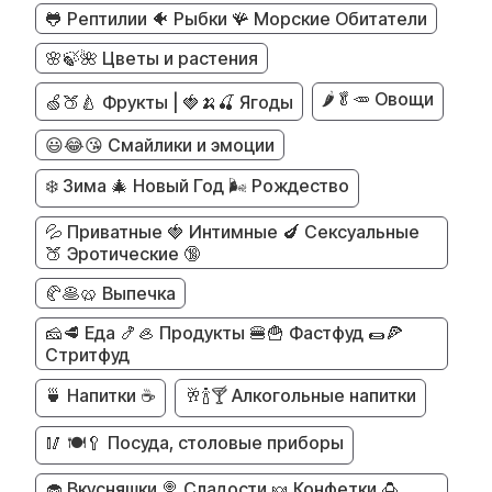
🐸 Рептилии 🐠 Рыбки 🪸 Морские Обитатели
🌸🍃🌺 Цветы и растения
🌶️🥬🥕 Овощи
🍏🍑🍐 Фрукты | 🍓🍌🍒 Ягоды
😃😂😘 Смайлики и эмоции
❄️ Зима 🎄 Новый Год 🌬️ Рождество
💦 Приватные 🍓 Интимные 🍆 Сексуальные
🍑 Эротические 🔞
🥐🥞🥨 Выпечка
🧀🥩 Еда 🍤🦪 Продукты 🍔🍟 Фастфуд 🌯🍕
Стритфуд
🍵 Напитки ☕
🥂🍾🍸 Алкогольные напитки
🥢 🍽️🥄 Посуда, столовые приборы
🧁 Вкусняшки 🍭 Сладости 🍬 Конфетки 🍮