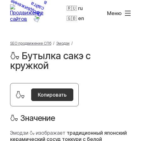
🇷🇺 ru
Меню
🇬🇧 en
SEO продвижение СПб
/
Эмодзи
/
🍶 Бутылка сакэ с
кружкой
🍶
Копировать
🍶 Значение
Эмодзи 🍶 изображает
традиционный японский
керамический сосуд токкури с белой