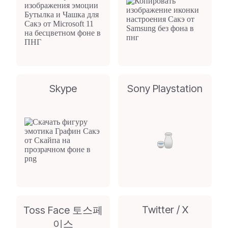
Skype
Sony Playstation
Twitter / X
Toss Face 토스페
이스