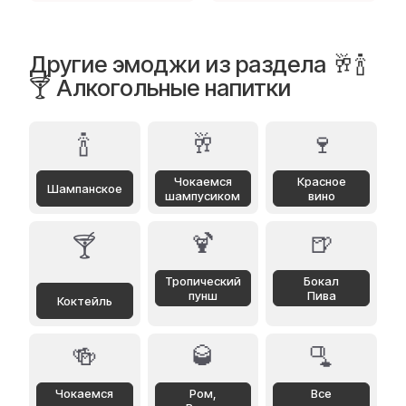
Другие эмоджи из раздела 🥂🍾
🍸 Алкогольные напитки
🍾
🥂
🍷
Чокаемся
Красное
Шампанское
шампусиком
вино
🍹
🍺
🍸
Тропический
Бокал
пунш
Пива
Коктейль
🍻
🥃
🫗
Чокаемся
Ром,
Все