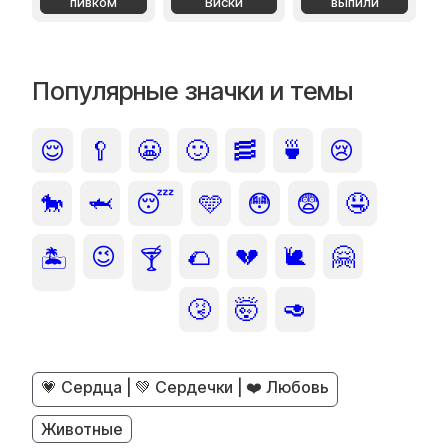
пивком
Виски
выпили
Популярные значки и темы
😌
🥄
😬
🙂
🥓
🍵
😢
🐎
🦈
😴
🩵
😳
😨
🤤
😉
🌮
💔
🐌
🤗
🏝️
🍸
🤧
🤯
🥑
💗 Сердца | 💚 Сердечки | ❤️ Любовь
Животные