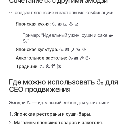
Сочетание 🍶 с другими эмодзи
🍶 создает японские и застольные комбинации:
Японская кухня:
🍶 🍣 🍱 🍜 🍙
Пример:
"Идеальный ужин: суши и саке 🍣
🍶"
Японская культура:
🍶 🎎 🗾 🌸 🎌
Алкогольное застолье:
🍶 👥 🎉 🥳
Традиции:
🍶 🏯 👘 🎏
Где можно использовать 🍶 для
СЕО продвижения
Эмодзи 🍶 — идеальный выбор для узких ниш:
Японские рестораны и суши-бары.
Магазины японских товаров и алкоголя.