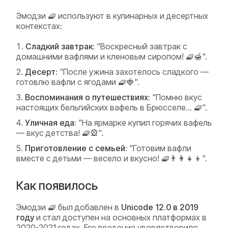
Эмодзи 🧇 используют в кулинарных и десертных
контекстах:
Сладкий завтрак:
"Воскресный завтрак с
домашними вафлями и кленовым сиропом! 🧇🍯".
Десерт:
"После ужина захотелось сладкого —
готовлю вафли с ягодами 🧇🍓".
Воспоминания о путешествиях:
"Помню вкус
настоящих бельгийских вафель в Брюсселе... 🧇".
Уличная еда:
"На ярмарке купил горячих вафель
— вкус детства! 🧇🎡".
Приготовление с семьей:
"Готовим вафли
вместе с детьми — весело и вкусно! 🧇👨‍👩‍👧‍👦".
Как появилось
Эмодзи 🧇 был добавлен в
Unicode 12.0 в 2019
году
и стал доступен на основных платформах в
2020-2021 годах. Его введение удовлетворило