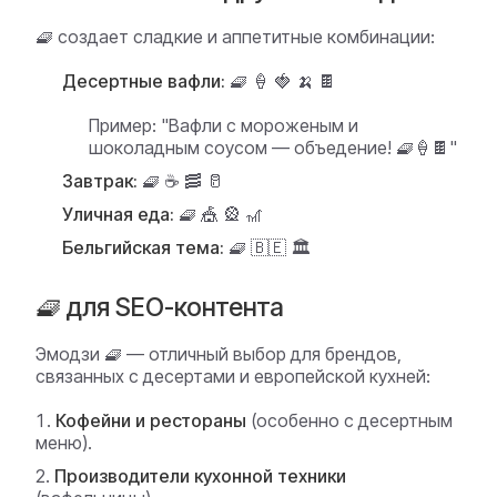
🧇 создает сладкие и аппетитные комбинации:
Десертные вафли:
🧇 🍦 🍓 🍌 🍫
Пример:
"Вафли с мороженым и
шоколадным соусом — объедение! 🧇🍦🍫"
Завтрак:
🧇 ☕ 🥓 🥛
Уличная еда:
🧇 🎪 🎡 🎢
Бельгийская тема:
🧇 🇧🇪 🏛️
🧇 для SEO-контента
Эмодзи 🧇 — отличный выбор для брендов,
связанных с десертами и европейской кухней:
Кофейни и рестораны
(особенно с десертным
меню).
Производители кухонной техники