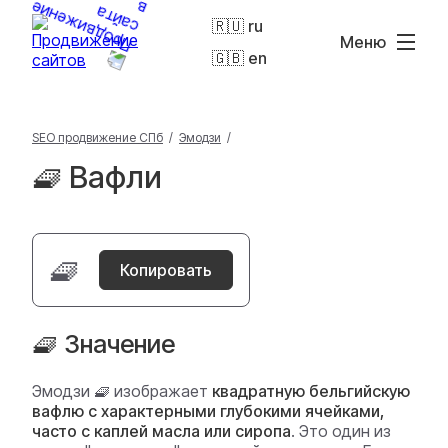
🇷🇺 ru
Меню
🇬🇧 en
SEO продвижение СПб
/
Эмодзи
/
🧇 Вафли
🧇
Копировать
🧇 Значение
Эмодзи 🧇 изображает
квадратную бельгийскую
вафлю с характерными глубокими ячейками,
часто с каплей масла или сиропа
. Это один из