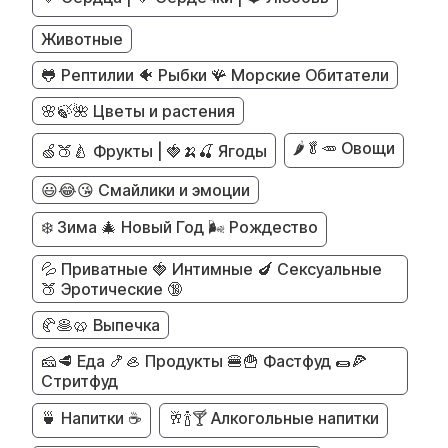
Животные
🐸 Рептилии 🐠 Рыбки 🪸 Морские Обитатели
🌸🍃🌺 Цветы и растения
🌶️🥬🥕 Овощи
🍏🍑🍐 Фрукты | 🍓🍌🍒 Ягоды
😃😂😘 Смайлики и эмоции
❄️ Зима 🎄 Новый Год 🌬️ Рождество
💦 Приватные 🍓 Интимные 🍆 Сексуальные
🍑 Эротические 🔞
🥐🥞🥨 Выпечка
🧀🥩 Еда 🍤🦪 Продукты 🍔🍟 Фастфуд 🌯🍕
Стритфуд
🍵 Напитки ☕
🥂🍾🍸 Алкогольные напитки