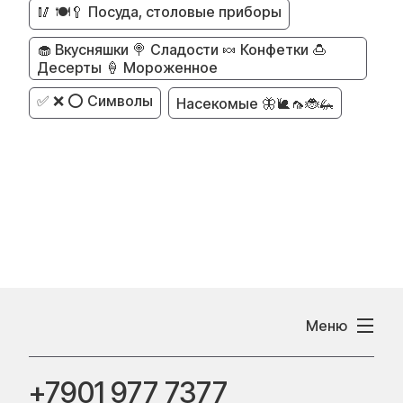
🥢 🍽️🥄 Посуда, столовые приборы
🧁 Вкусняшки 🍭 Сладости 🍬 Конфетки 🍮
Десерты 🍦 Мороженное
✅ ❌ ⭕ Символы
Насекомые 🦋🐌🦟🐞🦗
Меню
+7901 977 7377