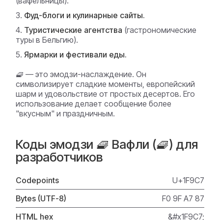
(вафельницы).
Фуд-блоги и кулинарные сайты.
Туристические агентства
(гастрономические
туры в Бельгию).
Ярмарки и фестивали еды.
🧇 — это эмодзи-наслаждение. Он
символизирует сладкие моменты, европейский
шарм и удовольствие от простых десертов. Его
использование делает сообщение более
"вкусным" и праздничным.
Коды эмодзи 🧇 Вафли (🧇) для
разработчиков
Codepoints
U+1F9C7
Bytes (UTF-8)
F0 9F A7 87
HTML hex
&#x1F9C7;