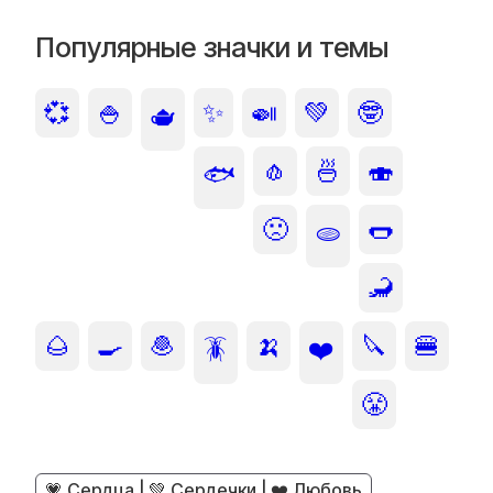
Популярные значки и темы
💞
🍚
✨
🍛
💚
🤓
🫖
🧄
🍜
🍣
🐟
🙁
🌭
🫓
🦂
🌰
🍳
🧆
🍌
🔪
🍔
🪳
❤️
😤
💗 Сердца | 💚 Сердечки | ❤️ Любовь