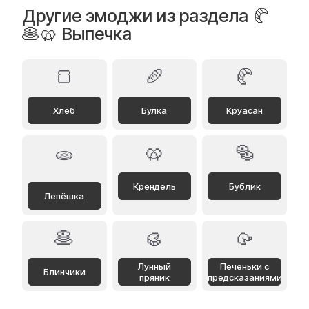
Другие эмоджи из раздела 🥐
🥞🥨 Выпечка
🍞
🥖
🥐
Хлеб
Булка
Круасан
🥨
🥯
🫓
Крендель
Бублик
Лепёшка
🥞
🥮
🥠
Лунный
Печеньки с
Блинчики
пряник
предсказаниями