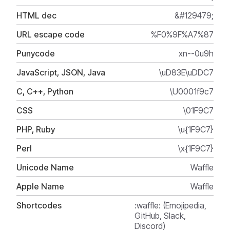
HTML dec
&#129479;
URL escape code
%F0%9F%A7%87
Punycode
xn--0u9h
JavaScript, JSON, Java
\uD83E\uDDC7
C, C++, Python
\U0001f9c7
CSS
\01F9C7
PHP, Ruby
\u{1F9C7}
Perl
\x{1F9C7}
Unicode Name
Waffle
Apple Name
Waffle
Shortcodes
:waffle: (Emojipedia,
GitHub, Slack,
Discord)