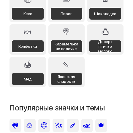
Кекс
Пирог
Шоколадка
🍬
🍭
🍮
Десерт
Карамелька
Конфетка
птичье
на палочке
молоко
🍯
🍡
Японская
Мёд
сладость
Популярные значки и темы
🐸
🧆
😡
🎋
🍤
🫨
🍁