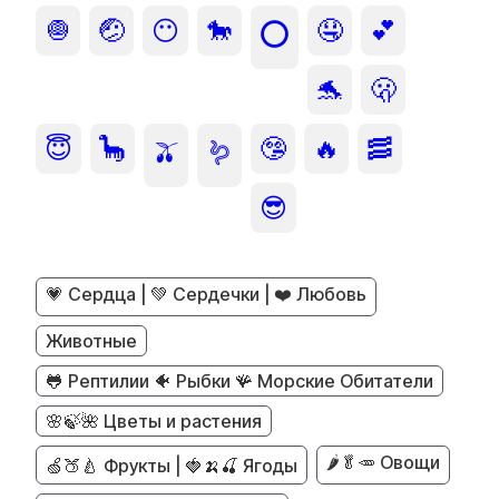
🧅
🤕
😶
🐎
🤤
💕
⭕
🐬
🫢
😇
🦕
🤥
🔥
🥓
🫒
🪱
😎
💗 Сердца | 💚 Сердечки | ❤️ Любовь
Животные
🐸 Рептилии 🐠 Рыбки 🪸 Морские Обитатели
🌸🍃🌺 Цветы и растения
🌶️🥬🥕 Овощи
🍏🍑🍐 Фрукты | 🍓🍌🍒 Ягоды