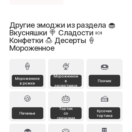
Другие эмоджи из раздела 🧁
Вкусняшки 🍭 Сладости 🍬
Конфетки 🍮 Десерты 🍦
Мороженное
🍦
🍨
🍩
Мороженное
Мороженное
в
Пончик
в рожке
десертнице
🍪
🎂
🍰
Тортик
Кусочек
Печенье
со
тортика
свечками
🧁
🥧
🍫