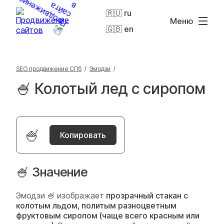
🇷🇺 ru
Меню
🇬🇧 en
SEO продвижение СПб
/
Эмодзи
/
🍧 Колотый лед с сиропом
🍧
Копировать
🍧 Значение
Эмодзи 🍧 изображает
прозрачный стакан с
колотым льдом, политым разноцветным
фруктовым сиропом (чаще всего красным или