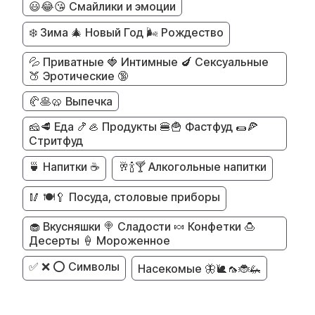
😃😂😘 Смайлики и эмоции
❄️ Зима 🎄 Новый Год 🌬️ Рождество
💦 Приватные 🍓 Интимные 🍆 Сексуальные
🍑 Эротические 🔞
🥐🥞🥨 Выпечка
🧀🥩 Еда 🍤🦪 Продукты 🍔🍟 Фастфуд 🌯🍕
Стритфуд
🍵 Напитки ☕
🥂🍾🍸 Алкогольные напитки
🥢 🍽️🥄 Посуда, столовые приборы
🧁 Вкусняшки 🍭 Сладости 🍬 Конфетки 🍮
Десерты 🍦 Мороженное
✅ ❌ ⭕ Символы
Насекомые 🦋🐌🦟🐞🦗