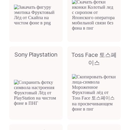
Sony Playstation
Toss Face 토스페
이스