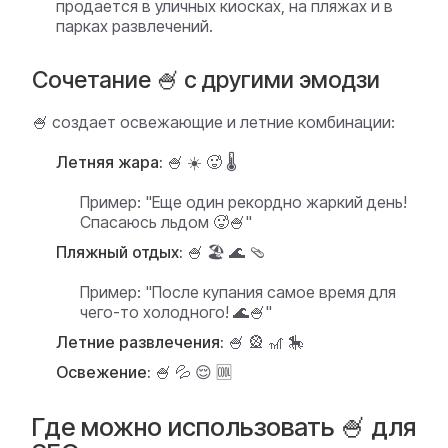
продается в уличных киосках, на пляжах и в
парках развлечений.
Сочетание 🍧 с другими эмодзи
🍧 создает освежающие и летние комбинации:
Летняя жара:
🍧 ☀️ 🥵 🌡️
Пример:
"Еще один рекордно жаркий день!
Спасаюсь льдом 🥵🍧"
Пляжный отдых:
🍧 🏖️ 🌊 🩴
Пример:
"После купания самое время для
чего-то холодного! 🌊🍧"
Летние развлечения:
🍧 🎡 🎢 🎠
Освежение:
🍧 💦 😌 🆒
Где можно использовать 🍧 для