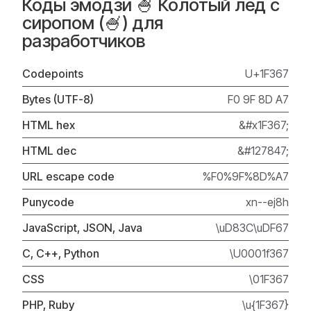
Коды эмодзи 🍧 Колотый лед с
сиропом (🍧) для
разработчиков
Codepoints
U+1F367
Bytes (UTF-8)
F0 9F 8D A7
HTML hex
&#x1F367;
HTML dec
&#127847;
URL escape code
%F0%9F%8D%A7
Punycode
xn--ej8h
JavaScript, JSON, Java
\uD83C\uDF67
C, C++, Python
\U0001f367
CSS
\01F367
PHP, Ruby
\u{1F367}