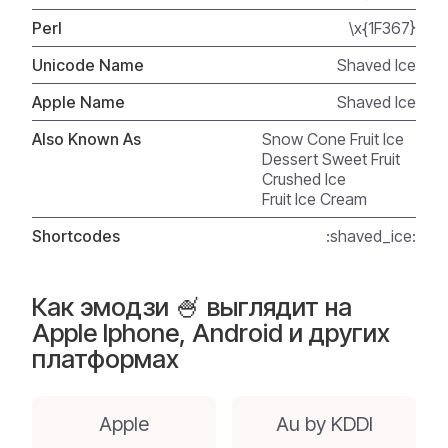
Perl
\x{1F367}
Unicode Name
Shaved Ice
Apple Name
Shaved Ice
Also Known As
Snow Cone Fruit Ice
Dessert Sweet Fruit
Crushed Ice
Fruit Ice Cream
Shortcodes
:shaved_ice:
Как эмодзи 🍧 выглядит на
Apple Iphone, Android и других
платформах
Apple
Au by KDDI