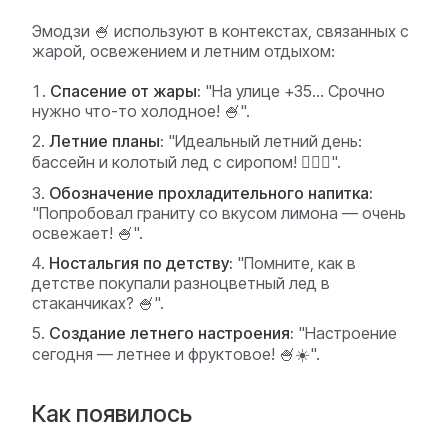
Эмодзи 🍧 используют в контекстах, связанных с
жарой, освежением и летним отдыхом:
Спасение от жары:
"На улице +35... Срочно
нужно что-то холодное! 🍧".
Летние планы:
"Идеальный летний день:
бассейн и колотый лед с сиропом! 🏊‍♂️🍧".
Обозначение прохладительного напитка:
"Попробовал граниту со вкусом лимона — очень
освежает! 🍧".
Ностальгия по детству:
"Помните, как в
детстве покупали разноцветный лед в
стаканчиках? 🍧".
Создание летнего настроения:
"Настроение
сегодня — летнее и фруктовое! 🍧☀️".
Как появилось