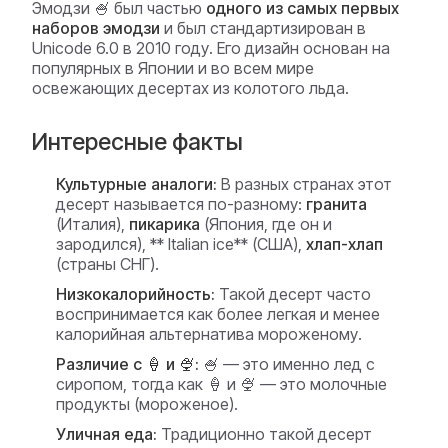
Эмодзи 🍧 был частью
одного из самых первых
наборов эмодзи
и был стандартизирован в
Unicode 6.0 в 2010 году. Его дизайн основан на
популярных в Японии и во всем мире
освежающих десертах из колотого льда.
Интересные факты
Культурные аналоги:
В разных странах этот
десерт называется по-разному:
гранита
(Италия),
пикарика
(Япония, где он и
зародился), ** Italian ice** (США),
хлап-хлап
(страны СНГ).
Низкокалорийность:
Такой десерт часто
воспринимается как более легкая и менее
калорийная альтернатива мороженому.
Различие с 🍦 и 🍨:
🍧 — это именно лед с
сиропом, тогда как 🍦 и 🍨 — это молочные
продукты (мороженое).
Уличная еда:
Традиционно такой десерт