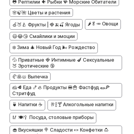
🐸 Рептилии 🐠 Рыбки 🪸 Морские Обитатели
🌸🍃🌺 Цветы и растения
🌶️🥬🥕 Овощи
🍏🍑🍐 Фрукты | 🍓🍌🍒 Ягоды
😃😂😘 Смайлики и эмоции
❄️ Зима 🎄 Новый Год 🌬️ Рождество
💦 Приватные 🍓 Интимные 🍆 Сексуальные
🍑 Эротические 🔞
🥐🥞🥨 Выпечка
🧀🥩 Еда 🍤🦪 Продукты 🍔🍟 Фастфуд 🌯🍕
Стритфуд
🍵 Напитки ☕
🥂🍾🍸 Алкогольные напитки
🥢 🍽️🥄 Посуда, столовые приборы
🧁 Вкусняшки 🍭 Сладости 🍬 Конфетки 🍮