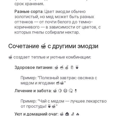
срок хранения.
Разные сорта:
Цвет эмодзи обычно
золотистый, но мед может быть разных
оттенков — от почти белого до темно-
коричневого — в зависимости от цветов, с
которых пчелы собирали нектар.
Сочетание 🍯 с другими эмодзи
🍯 создает теплые и уютные комбинации:
Здоровое питание:
🍯 🥣 🍎 🥛 🍵
Пример:
"Полезный завтрак: овсянка с
медом и ягодами 🥣🍯"
Лечение и забота:
🍯 🍋 😷 🤒 💊
Пример:
"Чай с медом — лучшее лекарство
от простуды! 🍵🍯"
Уют и домашний очаг:
🍯 🏠 🧦 🔥