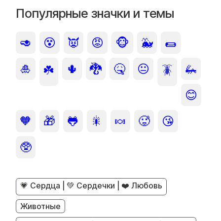
Популярные значки и темы
🥑
😵
👿
😡
🐵
🐳
🌯
🎍
🌵
🐉
🤒
😐
🦗
☘️
🪳
😊
🧡
🎁
🐸
🎇
🍬
🥵
😘
🥸
💗 Сердца | 💚 Сердечки | ❤️ Любовь
Животные