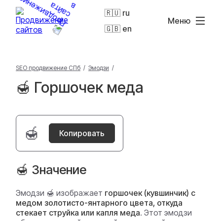
🇷🇺 ru
Меню
🇬🇧 en
SEO продвижение СПб
/
Эмодзи
/
🍯 Горшочек меда
🍯
Копировать
🍯 Значение
Эмодзи 🍯 изображает
горшочек (кувшинчик) с
медом золотисто-янтарного цвета, откуда
стекает струйка или капля меда
. Этот эмодзи