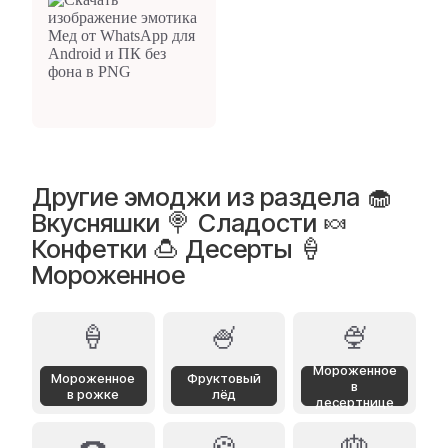
Другие эмоджи из раздела 🧁
Вкусняшки 🍭 Сладости 🍬
Конфетки 🍮 Десерты 🍦
Мороженное
🍦
🍧
🍨
Мороженное
Мороженное
Фруктовый
в
в рожке
лёд
десертнице
🍩
🍪
🎂