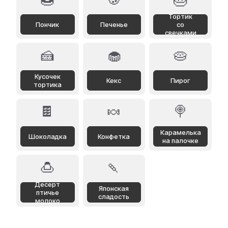
Тортик
Пончик
Печенье
со
свечками
🍰
🧁
🥧
Кусочек
Кекс
Пирог
тортика
🍫
🍬
🍭
Карамелька
Шоколадка
Конфетка
на палочке
🍮
🍡
Десерт
Японская
птичье
сладость
молоко