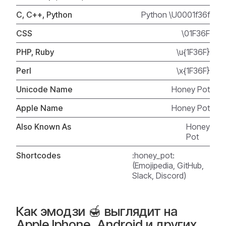
C, C++, Python
Python \U0001f36f
CSS
\01F36F
PHP, Ruby
\u{1F36F}
Perl
\x{1F36F}
Unicode Name
Honey Pot
Apple Name
Honey Pot
Also Known As
Honey
Pot
Shortcodes
:honey_pot:
(Emojipedia, GitHub,
Slack, Discord)
Как эмодзи 🍯 выглядит на
Apple Iphone, Android и других