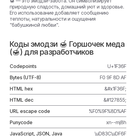
🍯 — это эмодзи-забота. Он символизирует
природную сладость, домашний уют и здоровье.
Его использование добавляет сообщению
теплоты, натуральности и ощущения
"бабушкиной любви".
Коды эмодзи 🍯 Горшочек меда
(🍯) для разработчиков
Codepoints
U+1F36F
Bytes (UTF-8)
F0 9F 8D AF
HTML hex
&#x1F36F;
HTML dec
&#127855;
URL escape code
%F0%9F%8D%AF
Punycode
xn--mj8h
JavaScript, JSON, Java
\uD83C\uDF6F