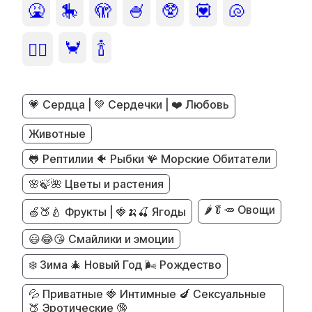
🤮
🎠
🫣
🍧
🥸
💟
🐚
🦀
🍾
😮‍💨
💗 Сердца | 💚 Сердечки | ❤️ Любовь
Животные
🐸 Рептилии 🐠 Рыбки 🪸 Морские Обитатели
🌸🍃🌺 Цветы и растения
🌶️🥬🥕 Овощи
🍏🍑🍐 Фрукты | 🍓🍌🍒 Ягоды
😃😂😘 Смайлики и эмоции
❄️ Зима 🎄 Новый Год 🌬️ Рождество
💦 Приватные 🍓 Интимные 🍆 Сексуальные
🍑 Эротические 🔞