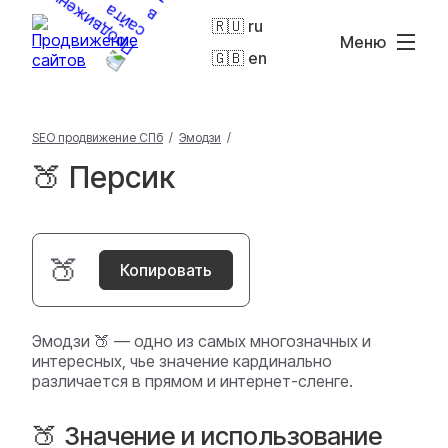
🇷🇺 ru
Меню
🇬🇧 en
SEO продвижение СПб
/
Эмодзи
/
🍑 Персик
🍑
Копировать
Эмодзи 🍑 — одно из самых многозначных и
интересных, чье значение кардинально
различается в прямом и интернет-сленге.
🍑 Значение и использование