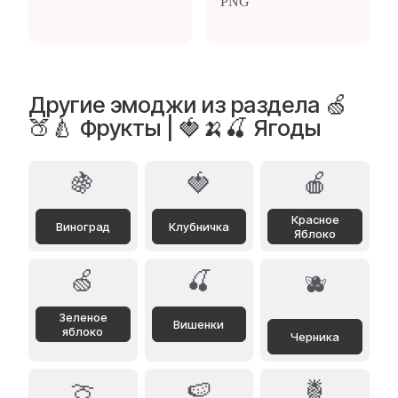
Другие эмоджи из раздела 🍏
🍑🍐 Фрукты | 🍓🍌🍒 Ягоды
🍇
🍓
🍎
Красное
Виноград
Клубничка
Яблоко
🍏
🍒
🫐
Зеленое
Вишенки
яблоко
Черника
🍈
🍉
🍍