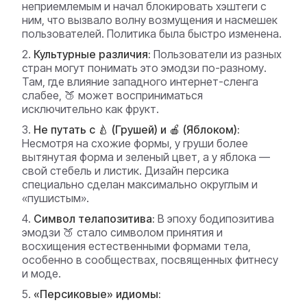
неприемлемым и начал блокировать хэштеги с
ним, что вызвало волну возмущения и насмешек
пользователей. Политика была быстро изменена.
Культурные различия:
Пользователи из разных
стран могут понимать это эмодзи по-разному.
Там, где влияние западного интернет-сленга
слабее, 🍑 может восприниматься
исключительно как фрукт.
Не путать с 🍐 (Грушей) и 🍎 (Яблоком):
Несмотря на схожие формы, у груши более
вытянутая форма и зеленый цвет, а у яблока —
свой стебель и листик. Дизайн персика
специально сделан максимально округлым и
«пушистым».
Символ телапозитива:
В эпоху бодипозитива
эмодзи 🍑 стало символом принятия и
восхищения естественными формами тела,
особенно в сообществах, посвященных фитнесу
и моде.
«Персиковые» идиомы: