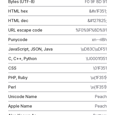
Bytes (UTF-8)
F0 9F 8D 91
HTML hex
&#x1F351;
HTML dec
&#127825;
URL escape code
%F0%9F%8D%91
Punycode
xn--ri8h
JavaScript, JSON, Java
\uD83C\uDF51
C, C++, Python
\U0001f351
CSS
\01F351
PHP, Ruby
\u{1F351}
Perl
\x{1F351}
Unicode Name
Peach
Apple Name
Peach