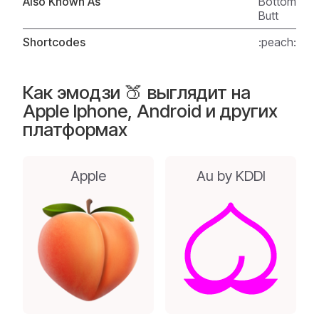
Also Known As
Bottom
Butt
Shortcodes
:peach:
Как эмодзи 🍑 выглядит на
Apple Iphone, Android и других
платформах
Apple
Au by KDDI