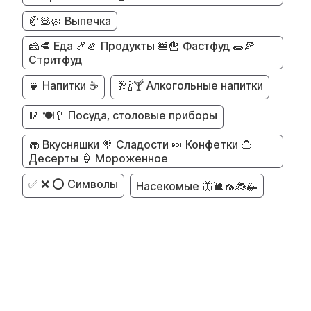
🥐🥞🥨 Выпечка
🧀🥩 Еда 🍤🦪 Продукты 🍔🍟 Фастфуд 🌯🍕
Стритфуд
🍵 Напитки ☕
🥂🍾🍸 Алкогольные напитки
🥢 🍽️🥄 Посуда, столовые приборы
🧁 Вкусняшки 🍭 Сладости 🍬 Конфетки 🍮
Десерты 🍦 Мороженное
✅ ❌ ⭕ Символы
Насекомые 🦋🐌🦟🐞🦗