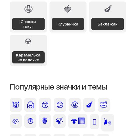
🤤
🍓
🍆
Слюнки
Клубничка
Баклажан
текут
🍭
Карамелька
на палочке
Популярные значки и темы
👿
🤗
😚
😕
🤬
🍆
🤣
🥨
🧅
🍍
🍃
🍄‍🟫
🫜
🌬️