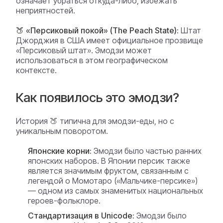
означает убраться откуда-либо, избежать
неприятностей.
🍑 «Персиковый покой» (The Peach State):
Штат
Джорджия в США имеет официальное прозвище
«Персиковый штат». Эмодзи может
использоваться в этом географическом
контексте.
Как появилось это эмодзи?
История 🍑 типична для эмодзи-еды, но с
уникальным поворотом.
Японские корни:
Эмодзи было частью ранних
японских наборов. В Японии персик также
является значимым фруктом, связанным с
легендой о Момотаро («Мальчике-персике»)
— одном из самых знаменитых национальных
героев-фольклоре.
Стандартизация в Unicode:
Эмодзи было