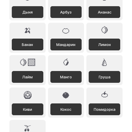
Дыня
Арбуз
Ананас
🍌
🍊
🍋
Банан
Мандарин
Лимон
🍋‍🟩
🥭
🍐
Лайм
Манго
Груша
🥝
🥥
🍅
Киви
Кокос
Помидорка
🫒