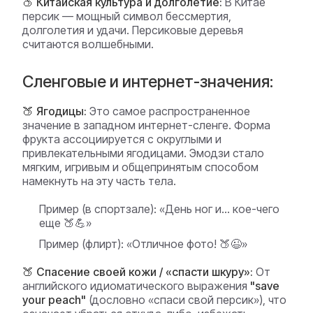
🍑 Китайская культура и долголетие:
В Китае
персик — мощный символ бессмертия,
долголетия и удачи. Персиковые деревья
считаются волшебными.
Сленговые и интернет-значения:
🍑 Ягодицы:
Это самое распространенное
значение в западном интернет-сленге. Форма
фрукта ассоциируется с округлыми и
привлекательными ягодицами. Эмодзи стало
мягким, игривым и общепринятым способом
намекнуть на эту часть тела.
Пример (в спортзале):
«День ног и... кое-чего
еще 🍑💪»
Пример (флирт):
«Отличное фото! 🍑😉»
🍑 Спасение своей кожи / «спасти шкуру»:
От
английского идиоматического выражения
"save
your peach"
(дословно «спаси свой персик»), что