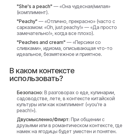
"She's a peach"
— «Она чудесная/милая»
(комплимент).
"Peachy"
— «Отлично, прекрасно» (часто с
сарказмом: «Oh, just peachy!» — «Да просто
замечательно!», когда все плохо).
"Peaches and cream"
— «Персики со
сливками», идиома, описывающая что-то
идеальное, безмятежное и приятное.
В каком контексте
использовать?
Безопасно:
В разговорах о еде, кулинарии,
садоводстве, лете, в контексте китайской
культуры или как комплимент («you're a
peach!»).
Двусмысленно/Флирт:
При общении с
друзьями или в романтическом контексте, где
намек на ягодицы будет уместен и понятен.