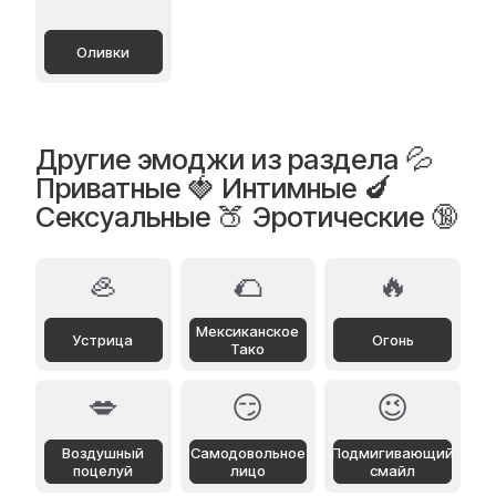
Оливки
Другие эмоджи из раздела 💦
Приватные 🍓 Интимные 🍆
Сексуальные 🍑 Эротические 🔞
🦪
🌮
🔥
Мексиканское
Устрица
Огонь
Тако
💋
😏
😉
Воздушный
Самодовольное
Подмигивающий
поцелуй
лицо
смайл