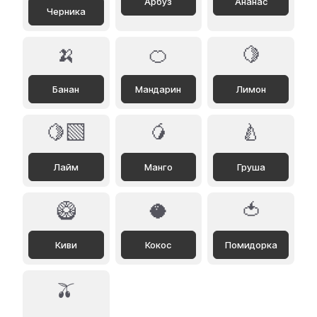
Арбуз
Ананас
Черника
🍌
🍊
🍋
Банан
Мандарин
Лимон
🍋‍🟩
🥭
🍐
Лайм
Манго
Груша
🥝
🥥
🍅
Киви
Кокос
Помидорка
🫒