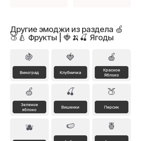
Другие эмоджи из раздела 🍏
🍑🍐 Фрукты | 🍓🍌🍒 Ягоды
🍇
🍓
🍎
Красное
Виноград
Клубничка
Яблоко
🍏
🍒
🍑
Зеленое
Вишенки
Персик
яблоко
🍉
🍍
🫐