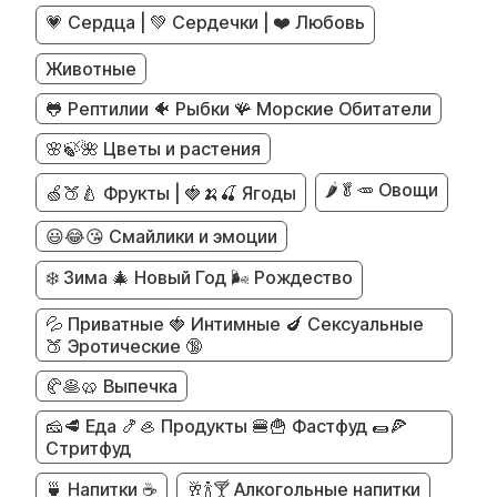
💗 Сердца | 💚 Сердечки | ❤️ Любовь
Животные
🐸 Рептилии 🐠 Рыбки 🪸 Морские Обитатели
🌸🍃🌺 Цветы и растения
🌶️🥬🥕 Овощи
🍏🍑🍐 Фрукты | 🍓🍌🍒 Ягоды
😃😂😘 Смайлики и эмоции
❄️ Зима 🎄 Новый Год 🌬️ Рождество
💦 Приватные 🍓 Интимные 🍆 Сексуальные
🍑 Эротические 🔞
🥐🥞🥨 Выпечка
🧀🥩 Еда 🍤🦪 Продукты 🍔🍟 Фастфуд 🌯🍕
Стритфуд
🍵 Напитки ☕
🥂🍾🍸 Алкогольные напитки