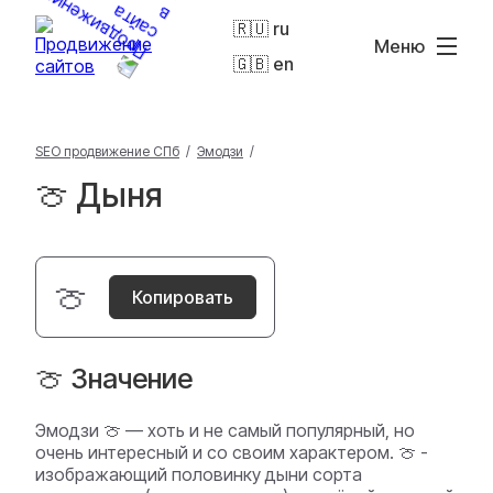
🇷🇺 ru
Меню
🇬🇧 en
SEO продвижение СПб
/
Эмодзи
/
🍈 Дыня
🍈
Копировать
🍈 Значение
Эмодзи 🍈 — хоть и не самый популярный, но
очень интересный и со своим характером. 🍈 -
изображающий половинку дыни сорта