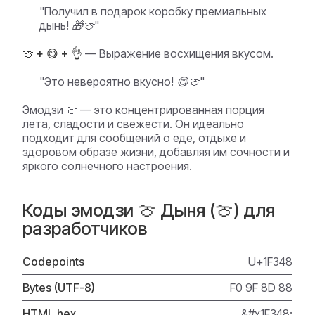
"Получил в подарок коробку премиальных
дынь! 🎁🍈"
🍈 + 😋 + 👌
— Выражение восхищения вкусом.
"Это невероятно вкусно! 😋🍈"
Эмодзи 🍈 — это концентрированная порция
лета, сладости и свежести. Он идеально
подходит для сообщений о еде, отдыхе и
здоровом образе жизни, добавляя им сочности и
яркого солнечного настроения.
Коды эмодзи 🍈 Дыня (🍈) для
разработчиков
Codepoints
U+1F348
Bytes (UTF-8)
F0 9F 8D 88
HTML hex
&#x1F348;