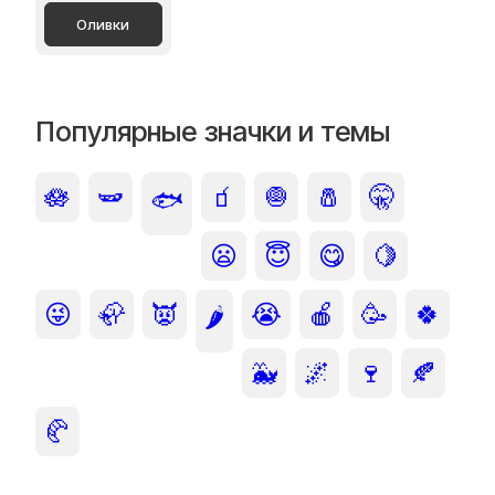
Оливки
Популярные значки и темы
🪷
🫛
🧃
🧅
🧂
🤫
🐟
😦
😇
😋
🍋
😜
🦣
👿
😭
🍎
🥳
🍀
🌶️
🐳
🌌
🍷
🍂
🥐