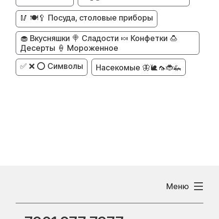
🥢 🍽️🥄 Посуда, столовые приборы
🧁 Вкусняшки 🍭 Сладости 🍬 Конфетки 🍮
Десерты 🍦 Мороженное
✅ ❌ ⭕ Символы
Насекомые 🦋🐌🦟🐞🦗
Меню