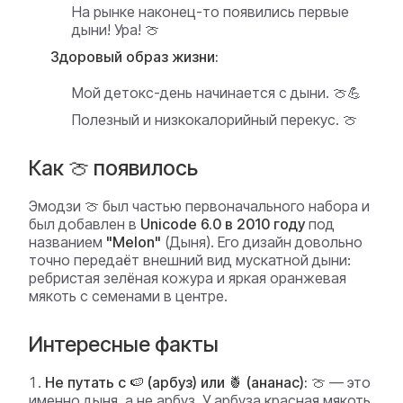
На рынке наконец-то появились первые
дыни! Ура! 🍈
Здоровый образ жизни:
Мой детокс-день начинается с дыни. 🍈💪
Полезный и низкокалорийный перекус. 🍈
Как 🍈 появилось
Эмодзи 🍈 был частью первоначального набора и
был добавлен в
Unicode 6.0 в 2010 году
под
названием
"Melon"
(Дыня). Его дизайн довольно
точно передаёт внешний вид мускатной дыни:
ребристая зелёная кожура и яркая оранжевая
мякоть с семенами в центре.
Интересные факты
Не путать с 🍉 (арбуз) или 🍍 (ананас):
🍈 — это
именно дыня, а не арбуз. У арбуза красная мякоть