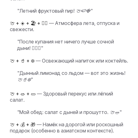
"Летний фруктовый пир! 🍈🍉🍓"
🍈 + ☀️ + 🏖️ + 🏊‍♀️
— Атмосфера лета, отпуска и
свежести.
"После купания нет ничего лучше сочной
дыни! 🏊‍♀️🍈"
🍈 + 🥤 + ❄️
— Освежающий напиток или коктейль.
"Дынный лимонад со льдом — вот это жизнь!
🍈🥤❄️"
🍈 + 🥗 + 🥒
— Здоровый перекус или лёгкий
салат.
"Мой обед: салат с дыней и прошутто. 🍈🥗"
🍈 + 💰 + 🎁
— Намёк на дорогой или роскошный
подарок (особенно в азиатском контексте).