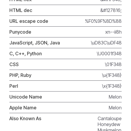
HTML dec
&#127816;
URL escape code
%F0%9F%8D%88
Punycode
xn--ii8h
JavaScript, JSON, Java
\uD83C\uDF48
C, C++, Python
\U0001f348
CSS
\01F348
PHP, Ruby
\u{1F348}
Perl
\x{1F348}
Unicode Name
Melon
Apple Name
Melon
Also Known As
Cantaloupe
Honeydew
Muskmelon