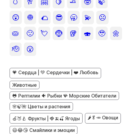
🥚
🥂
🤗
🍋
🧈
🤓
🍃
😲
🧅
🌮
😎
🥱
💫
☹️
🥧
🙁
💘
🤶
🥡
🍣
🥹
🌼
🫡
😮
💗 Сердца | 💚 Сердечки | ❤️ Любовь
Животные
🐸 Рептилии 🐠 Рыбки 🪸 Морские Обитатели
🌸🍃🌺 Цветы и растения
🌶️🥬🥕 Овощи
🍏🍑🍐 Фрукты | 🍓🍌🍒 Ягоды
😃😂😘 Смайлики и эмоции