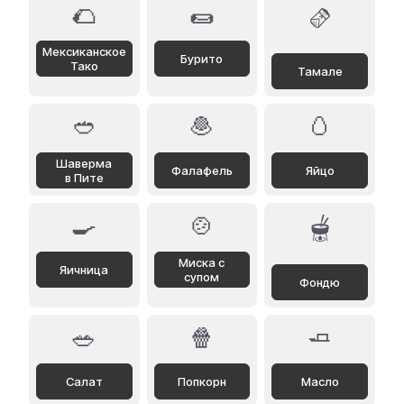
🌮
🌯
🫔
Мексиканское
Бурито
Тако
Тамале
🥙
🧆
🥚
Шаверма
Фалафель
Яйцо
в Пите
🍳
🍲
🫕
Миска с
Яичница
супом
Фондю
🥗
🍿
🧈
Салат
Попкорн
Масло