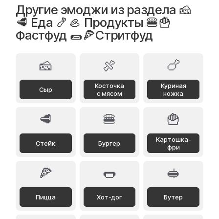
Другие эмоджи из раздела 🧀
🥩 Еда 🍤🦪 Продукты 🍔🍟
Фастфуд 🌯🍕Стритфуд
🧀
🍖
🍗
Косточка
Куриная
Cыр
с мясом
ножка
🥩
🍔
🍟
Картошка-
Стейк
Бургер
фри
🍕
🌭
🥪
Пицца
Хот-дог
Бутер