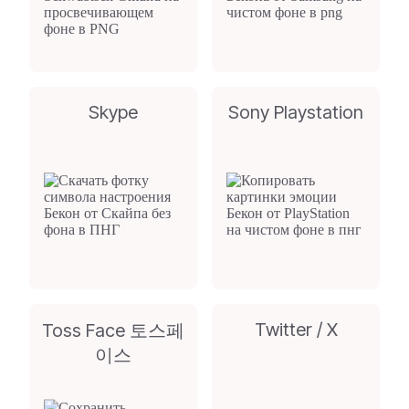
Skype
Sony Playstation
Twitter / X
Toss Face 토스페
이스