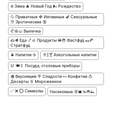
❄️ Зима 🎄 Новый Год 🌬️ Рождество
💦 Приватные 🍓 Интимные 🍆 Сексуальные
🍑 Эротические 🔞
🥐🥞🥨 Выпечка
🧀🥩 Еда 🍤🦪 Продукты 🍔🍟 Фастфуд 🌯🍕
Стритфуд
🍵 Напитки ☕
🥂🍾🍸 Алкогольные напитки
🥢 🍽️🥄 Посуда, столовые приборы
🧁 Вкусняшки 🍭 Сладости 🍬 Конфетки 🍮
Десерты 🍦 Мороженное
✅ ❌ ⭕ Символы
Насекомые 🦋🐌🦟🐞🦗