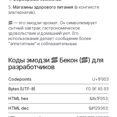
Магазины здорового питания
(в контексте
альтернатив).
🥓 — это эмодзи-аромат. Он символизирует
сытный завтрак, гастрономическое
удовольствие и домашний уют. Его
использование делает сообщение более
"аппетитным" и соблазнительным.
Коды эмодзи 🥓 Бекон (🥓) для
разработчиков
Codepoints
U+1F953
Bytes (UTF-8)
F0 9F A5 93
HTML hex
&#x1F953;
HTML dec
&#129363;