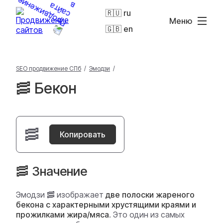
🇷🇺 ru
Меню
🇬🇧 en
SEO продвижение СПб
/
Эмодзи
/
🥓 Бекон
🥓
Копировать
🥓 Значение
Эмодзи 🥓 изображает
две полоски жареного
бекона с характерными хрустящими краями и
прожилками жира/мяса
. Это один из самых