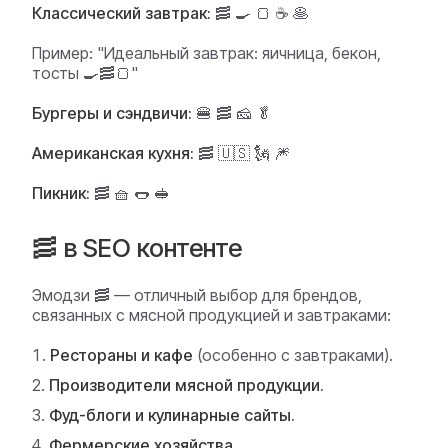
Классический завтрак:
🥓 🍳 🍞 ☕ 🥞
Пример:
"Идеальный завтрак: яичница, бекон,
тосты 🍳🥓🍞"
Бургеры и сэндвичи:
🍔 🥓 🧀 🥬
Американская кухня:
🥓 🇺🇸 🗽 🎆
Пикник:
🥓 🧺 🌭 🥪
🥓 в SEO контенте
Эмодзи 🥓 — отличный выбор для брендов,
связанных с мясной продукцией и завтраками:
Рестораны и кафе
(особенно с завтраками).
Производители мясной продукции.
Фуд-блоги и кулинарные сайты.
Фермерские хозяйства.