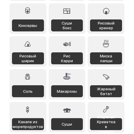
🥫
🍱
🍘
Суши
Рисовый
Консервы
бокс
крекер
🍙
🍛
🍜
Рисовый
Рис
Миска
шарик
Карри
лапши
🧂
🍝
🍠
Жареный
Соль
Макароны
батат
🍢
🍣
🍤
Жареная
Канапе из
Креветка
Суши
морепродуктов
в
темпуре