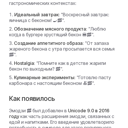
гастрономических контекстах:
Идеальный завтрак:
"Воскресный завтрак:
яичница с беконом! 🍳🥓".
Обозначение мясного продукта:
"Люблю
когда в бургере хрустящий бекон 🍔🥓".
Создание аппетитного образа:
"От запаха
жареного бекона с утра просыпается вся семья
🥓".
Нostalgia:
"Помните как в детстве жарили
бекон по выходным? 🥓".
Кулинарные эксперименты:
"Готовлю пасту
карбонара с настоящим беконом 🍝🥓".
Как появилось
Эмодзи 🥓 был добавлен в
Unicode 9.0 в 2016
году
как часть расширения эмодзи, связанных с
едой и напитками. Его введение удовлетворило
потребность в символе для этого популярного