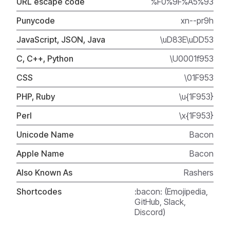
URL escape code
%F0%9F%A5%93
Punycode
xn--pr9h
JavaScript, JSON, Java
\uD83E\uDD53
C, C++, Python
\U0001f953
CSS
\01F953
PHP, Ruby
\u{1F953}
Perl
\x{1F953}
Unicode Name
Bacon
Apple Name
Bacon
Also Known As
Rashers
Shortcodes
:bacon: (Emojipedia,
GitHub, Slack,
Discord)