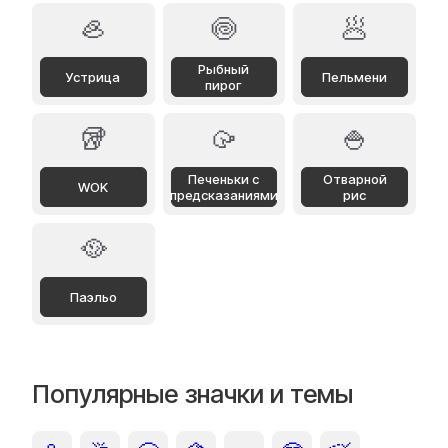
🦪
🍥
🥟
Рыбный
Устрица
Пельмени
пирог
🥡
🥠
🍚
Печеньки с
Отварной
WOK
предсказаниями
рис
🥘
Паэльо
Популярные значки и темы