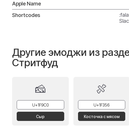
Apple Name
:fal
Shortcodes
Slac
Другие эмоджи из разде
Стритфуд
🧀
🍖
Cыр
Косточка с мясом