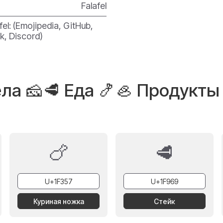
Falafel
afel: (Emojipedia, GitHub,
k, Discord)
ла 🧀🥩 Еда 🍤🦪 Продукты 
🍗
🥩
Куриная ножка
Стейк