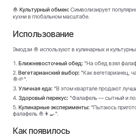
🧆 Культурный обмен:
Символизирует популярн
кухни в глобальном масштабе.
Использование
Эмодзи 🧆 используют в кулинарных и культурны
Ближневосточный обед:
"На обед взял фалафе
Вегетарианский выбор:
"Как вегетарианец, 
🧆🌱".
Уличная еда:
"В этом квартале продают лучши
Здоровый перекус:
"Фалафель — сытный и пол
Кулинарные эксперименты:
"Пытаюсь пригот
фалафель 🧆👩‍🍳".
Как появилось