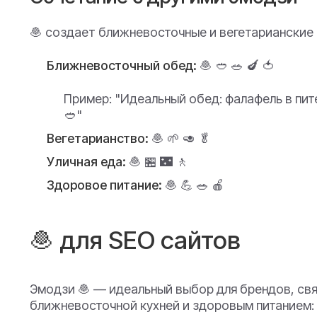
🧆 создает ближневосточные и вегетарианские
Ближневосточный обед:
🧆 🥙 🥗 🍆 🍅
Пример:
"Идеальный обед: фалафель в пите
🥙"
Вегетарианство:
🧆 🌱 🥑 🥬
Уличная еда:
🧆 🏪 🌃 🚶
Здоровое питание:
🧆 💪 🥗 🍎
🧆 для SEO сайтов
Эмодзи 🧆 — идеальный выбор для брендов, свя
ближневосточной кухней и здоровым питанием: