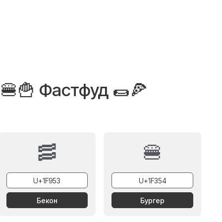
🍔🍟 Фастфуд 🌯🍕
🥓
🍔
Бекон
Бургер