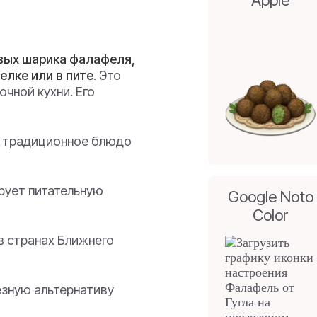
Apple
вых шарика фалафеля,
елке или в пите
. Это
чной кухни. Его
 традиционное блюдо
ует питательную
Google Noto
Color
в странах Ближнего
зную альтернативу