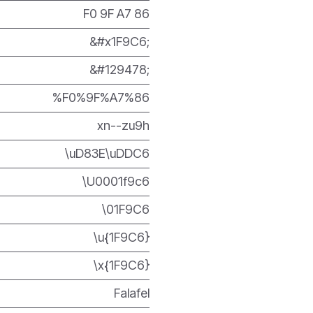
F0 9F A7 86
&#x1F9C6;
&#129478;
%F0%9F%A7%86
xn--zu9h
\uD83E\uDDC6
\U0001f9c6
\01F9C6
\u{1F9C6}
\x{1F9C6}
Falafel