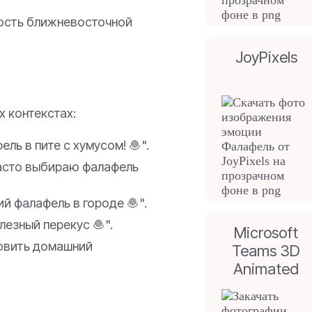
ость ближневосточной
JoyPixels
х контекстах:
ль в пите с хумусом! 🧆".
часто выбираю фалафель
й фалафель в городе 🧆".
езный перекус 🧆".
Microsoft
овить домашний
Teams 3D
Animated