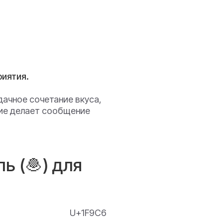
риятия.
дачное сочетание вкуса,
ние делает сообщение
ь (🧆) для
U+1F9C6