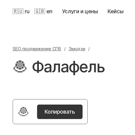
🇷🇺 ru
🇬🇧 en
Услуги и цены
Кейсы
SEO продвижение СПб
/
Эмодзи
/
🧆 Фалафель
🧆
Копировать