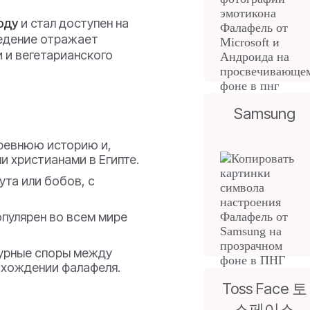
году
и стал доступен на
ведение отражает
 и вегетарианского
Samsung
ревнюю историю и,
и христианами в Египте.
ута или бобов, с
пулярен во всем мире
урные споры между
схождении фалафеля.
Toss Face 토
스페이스