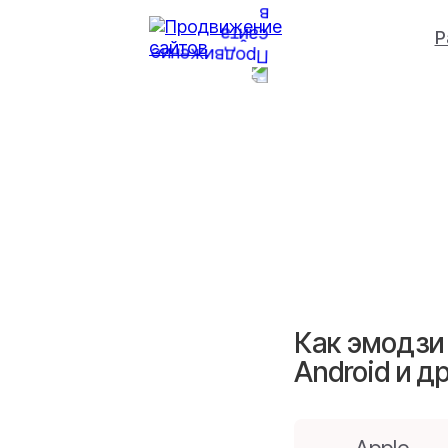
Р
Как эмодзи 
Android и д