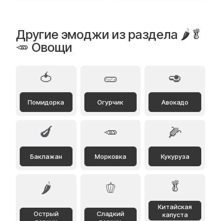
Другие эмоджи из раздела 🌶️🥬
🥕 Овощи
🍅
🥒
🥑
Помидорка
Огурчик
Авокадо
🍆
🥕
🌽
Баклажан
Морковка
Кукуруза
🥬
🌶️
🫑
Китайская
Острый
Сладкий
капуста