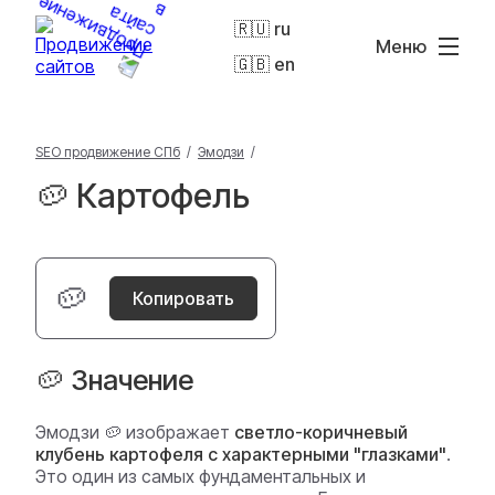
🇷🇺 ru
Меню
🇬🇧 en
SEO продвижение СПб
/
Эмодзи
/
🥔 Картофель
🥔
Копировать
🥔 Значение
Эмодзи 🥔 изображает
светло-коричневый
клубень картофеля с характерными "глазками"
.
Это один из самых фундаментальных и