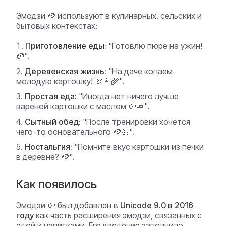
Эмодзи 🥔 используют в кулинарных, сельских и
бытовых контекстах:
Приготовление еды:
"Готовлю пюре на ужин!
🥔".
Деревенская жизнь:
"На даче копаем
молодую картошку! 🥔👩‍🌾".
Простая еда:
"Иногда нет ничего лучше
вареной картошки с маслом 🥔🧈".
Сытный обед:
"После тренировки хочется
чего-то основательного 🥔💪".
Ностальгия:
"Помните вкус картошки из печки
в деревне? 🥔".
Как появилось
Эмодзи 🥔 был добавлен в
Unicode 9.0 в 2016
году
как часть расширения эмодзи, связанных с
едой и напитками. Его введение заполнило