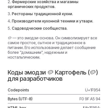
Фермерские хозяйства и магазины
органических продуктов.
Рестораны традиционной кухни.
Производители кухонной техники и утвари.
Садоводческие сообщества.
🥔 — это эмодзи-основа. Он символизирует все
самое простое, сытное и традиционное в
питании. Его использование делает сообщение
более "домашним", надежным и
ностальгическим.
Коды эмодзи 🥔 Картофель (🥔)
для разработчиков
Codepoints
U+1F954
Bytes (UTF-8)
F0 9F A5 94
HTML hex
&#x1F954;