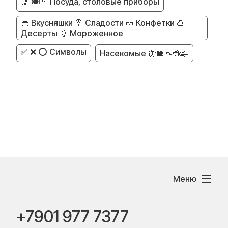
🥢 🍽️🥄 Посуда, столовые приборы
🧁 Вкусняшки 🍭 Сладости 🍬 Конфетки 🍮
Десерты 🍦 Мороженное
✅ ❌ ⭕ Символы
Насекомые 🦋🐌🦟🐞🦗
Меню
+7901 977 7377