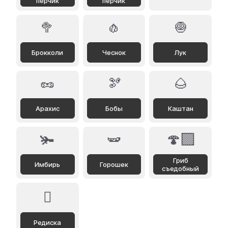
перчик
перчик
🥦
🧄
🧅
Брокколи
Чеснок
Лук
🥜
🫘
🌰
Арахис
Бобы
Каштан
🫚
🫛
🍄‍🟫
Гриб
Имбирь
Горошек
съедобный
🫜
Редиска