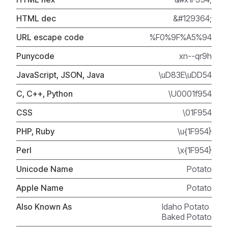
HTML dec
&#129364;
URL escape code
%F0%9F%A5%94
Punycode
xn--qr9h
JavaScript, JSON, Java
\uD83E\uDD54
C, C++, Python
\U0001f954
CSS
\01F954
PHP, Ruby
\u{1F954}
Perl
\x{1F954}
Unicode Name
Potato
Apple Name
Potato
Also Known As
Idaho Potato
Baked Potato