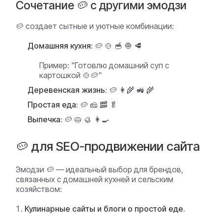
Сочетание 🥔 с другими эмодзи
🥔 создает сытные и уютные комбинации:
Домашняя кухня:
🥔 🍲 🥣 🧅 🥩
Пример:
"Готовлю домашний суп с
картошкой 🍲🥔"
Деревенская жизнь:
🥔 👩‍🌾 🚜 🌾
Простая еда:
🥔 🧀 🥓 🥬
Выпечка:
🥔 🥧 🥮 👩‍🍳
🥔 для SEO-продвижении сайта
Эмодзи 🥔 — идеальный выбор для брендов,
связанных с домашней кухней и сельским
хозяйством:
Кулинарные сайты и блоги о простой еде.