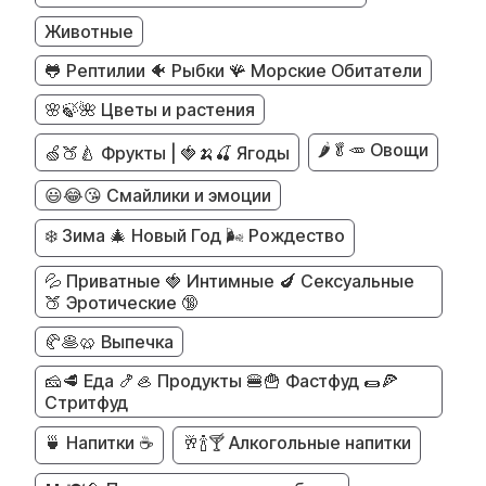
Животные
🐸 Рептилии 🐠 Рыбки 🪸 Морские Обитатели
🌸🍃🌺 Цветы и растения
🌶️🥬🥕 Овощи
🍏🍑🍐 Фрукты | 🍓🍌🍒 Ягоды
😃😂😘 Смайлики и эмоции
❄️ Зима 🎄 Новый Год 🌬️ Рождество
💦 Приватные 🍓 Интимные 🍆 Сексуальные
🍑 Эротические 🔞
🥐🥞🥨 Выпечка
🧀🥩 Еда 🍤🦪 Продукты 🍔🍟 Фастфуд 🌯🍕
Стритфуд
🍵 Напитки ☕
🥂🍾🍸 Алкогольные напитки