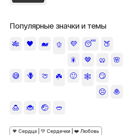
Популярные значки и темы
🎋
🖤
🐋
💜
😴
🍑
🫑
🎇
🤎
🥨
🌸
😅
🪻
🍈
🙂
😏
☘️
🕸️
☹️
🧆
🍮
🐞
🤕
🥙
💗 Сердца | 💚 Сердечки | ❤️ Любовь