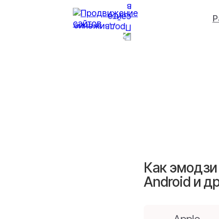
Р
Как эмодзи 
Android и д