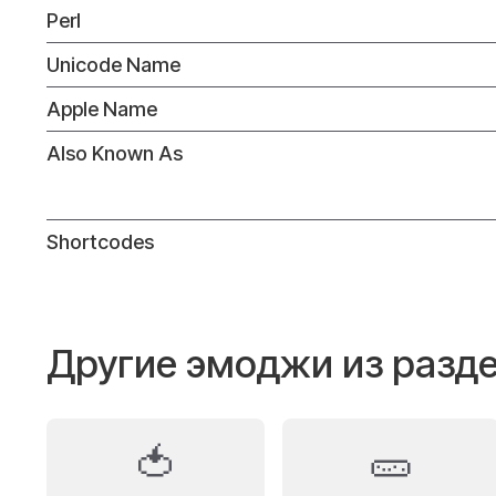
Perl
Unicode Name
Apple Name
Also Known As
Shortcodes
Другие эмоджи из разде
🍅
🥒