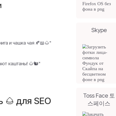
и
Skype
ига и чашка чая 🍂📖🌰"
ют каштаны! 🌰🐿️"
Toss Face 토
 🌰 для SEO
스페이스