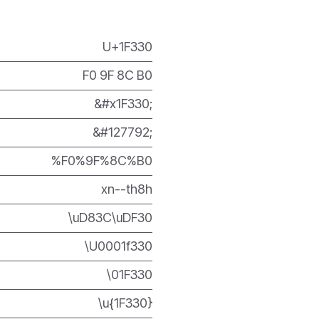
U+1F330
F0 9F 8C B0
&#x1F330;
&#127792;
%F0%9F%8C%B0
xn--th8h
\uD83C\uDF30
\U0001f330
\01F330
\u{1F330}