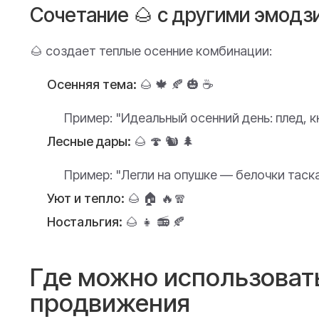
Сочетание 🌰 с другими эмодз
🌰 создает теплые осенние комбинации:
Осенняя тема:
🌰 🍁 🍂 🎃 ☕
Пример:
"Идеальный осенний день: плед, кн
Лесные дары:
🌰 🍄 🐿️ 🌲
Пример:
"Легли на опушке — белочки таска
Уют и тепло:
🌰 🏠 🔥🧣
Ностальгия:
🌰 👧 📻 🍂
Где можно использовать
продвижения