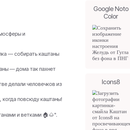
Google Noto
Color
тмосферы и
лка — собирать каштаны
аны — дома так пахнет
Icons8
тве делали человечков из
, когда повсюду каштаны!
анами и ветками 🏠🌰".