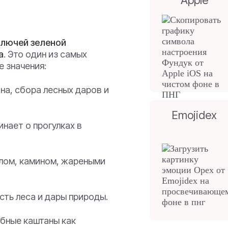
Apple
олючей зеленой
а
. Это один из самых
е значения:
на, сбора лесных даров и
Emojidex
нает о прогулках в
лом, камином, жареными
ть леса и дары природы.
бные каштаны как