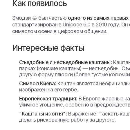
Как появилось
Эмодзи 🌰 был частью
одного из самых первых
стандартизирован в Unicode 6.0 в 2010 году. Он
символом осени в цифровом общении.
Интересные факты
Съедобные и несъедобные каштаны:
Каштан
парках (конские каштаны) — несъедобны. С
другую форму плюски (более густые колючки
Символ Киева:
Каштан является неофициаль
изображен на его гербе.
Европейская традиция:
В Европе жареные к
уличное угощение, особенно в предрождеств
"Каштаны из огня":
Выражение "таскать кашт
делать рискованную работу за другого.