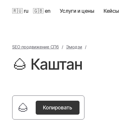
🇷🇺 ru
🇬🇧 en
Услуги и цены
Кейсы
SEO продвижение СПб
/
Эмодзи
/
🌰 Каштан
🌰
Копировать