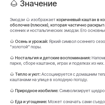
🌰 Значение
Эмодзи 🌰 изображает
коричневый каштан в к
оболочке (плюске), которая частично раскрыт
осенних и ностальгических эмодзи. Его основны
🌰 Осень и урожай:
Яркий символ осеннего сезо
"золотой" поры.
🌰 Ностальгия и детские воспоминания:
Напоми
парке, сборе каштанов, играх и поделках из них.
🌰 Тепло и уют:
Ассоциируется с домашним теп
каштанами на улице в холодную погоду.
🌰 Природное изобилие:
Символизирует щедрос
🌰 Еда и угощение:
Может означать сами съедо