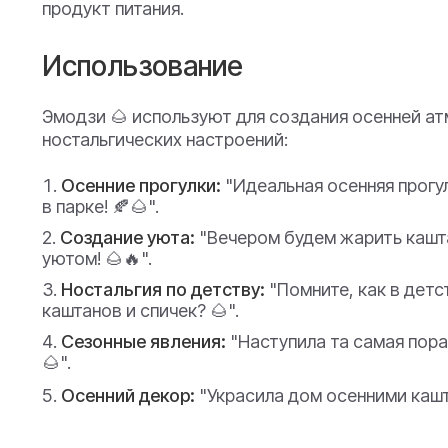
продукт питания.
Использование
Эмодзи 🌰 используют для создания осенней а
ностальгических настроений:
Осенние прогулки:
"Идеальная осенняя прогу
в парке! 🍂🌰".
Создание уюта:
"Вечером будем жарить кашт
уютом! 🌰🔥".
Ностальгия по детству:
"Помните, как в детс
каштанов и спичек? 🌰".
Сезонные явления:
"Наступила та самая пора
🌰".
Осенний декор:
"Украсила дом осенними кашт