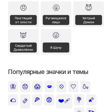
😠
🤬
😈
Пыхтящий
Ругающееся
Хитрый
от злости
лицо
Демон
👿
😜
Сердитый
Я Шучу
Дьяволёнок
Популярные значки и темы
🦋
😞
😱
💋
💠
🤍
🍶
🌮
🍕
😨
💐
🌠
🫔
❤️‍🩹