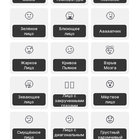
🤢
🤮
🤧
Зелёное
Блюющее
Ааааапчих
лицо
лицо
🥵
🥴
🤯
Жаркое
Кривое
Взрыв
Лицо
Пьяное
Мозга
🥱
😵
😵‍💫
Лицо с
Зевающее
Мёртвое
закрученными
лицо
лицо
глазами
😕
🫤
😟
Лицо с
Смущённое
Грустный
диагональным
лицо
задумчивый