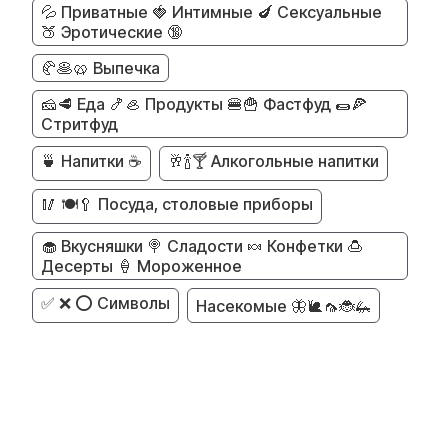
💦 Приватные 🍓 Интимные 🍆 Сексуальные
🍑 Эротические 🔞
🥐🥞🥨 Выпечка
🧀🥩 Еда 🍤🦪 Продукты 🍔🍟 Фастфуд 🌯🍕
Стритфуд
🍵 Напитки ☕
🥂🍾🍸 Алкогольные напитки
🥢 🍽️🥄 Посуда, столовые приборы
🧁 Вкусняшки 🍭 Сладости 🍬 Конфетки 🍮
Десерты 🍦 Мороженное
✅ ❌ ⭕ Символы
Насекомые 🦋🐌🦟🐞🦗