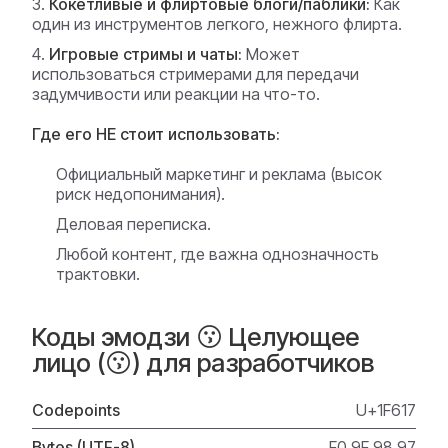
Кокетливые и флиртовые блоги/паблики:
Как
один из инструментов легкого, нежного флирта.
Игровые стримы и чаты:
Может
использоваться стримерами для передачи
задумчивости или реакции на что-то.
Где его НЕ стоит использовать:
Официальный маркетинг и реклама (высок
риск недопонимания).
Деловая переписка.
Любой контент, где важна однозначность
трактовки.
Коды эмодзи 😗 Целующее
лицо (😗) для разработчиков
Codepoints
U+1F617
Bytes (UTF-8)
F0 9F 98 97