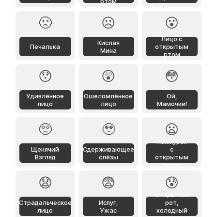
ртом
🙁
☹️
😮
Лицо с
Кислая
Печалька
открытым
Мина
ртом
😯
😲
😳
Удивлённое
Ошеломлённое
Ой,
лицо
лицо
Мамочки!
🥺
🥹
😦
Нахмурен
Щенячий
Сдерживающее
с
Взгляд
слёзы
открытым
ртом
😧
😨
😰
Открытый
Страдальческое
Испуг,
рот,
лицо
Ужас
холодный