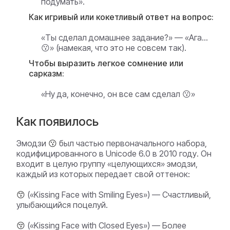
подумать».
Как игривый или кокетливый ответ на вопрос:
«Ты сделал домашнее задание?» — «Ага...
😗» (намекая, что это не совсем так).
Чтобы выразить легкое сомнение или
сарказм:
«Ну да, конечно, он все сам сделал 😗»
Как появилось
Эмодзи
😗
был частью первоначального набора,
кодифицированного в Unicode 6.0 в 2010 году. Он
входит в целую группу «целующихся» эмодзи,
каждый из которых передает свой оттенок:
😙
(«Kissing Face with Smiling Eyes») — Счастливый,
улыбающийся поцелуй.
😚
(«Kissing Face with Closed Eyes») — Более