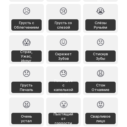
пот
😥
😢
😭
Грусть с
Грусть со
Слёзы
Облегчением
слезой
Ручьём
😱
😖
😣
Страх,
Скрежет
Стиснув
Ужас,
Зубов
Зубы
Испуг
😞
😓
😩
Поникшее
Грусть
с
Стон
Печаль
капелькой
Отчаяние
пота
😫
😤
😡
Пыхтящий
Очень
Сварливое
от
устал
лицо
гордости