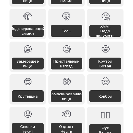
лицо
смайл
Лицо
🫣
🤫
🤔
Хмм..
Подглядывающий
Тсс...
Надо
смайл
подумать
🥶
🧐
🤓
Замерзшее
Пристальный
Крутой
лицо
Взгляд
Ботан
😎
🥸
🤠
Замаскированное
Крутышка
Ковбой
лицо
🤤
🫡
😮‍💨
Слюнки
Отдает
Фух
текут
Честь
Выдох