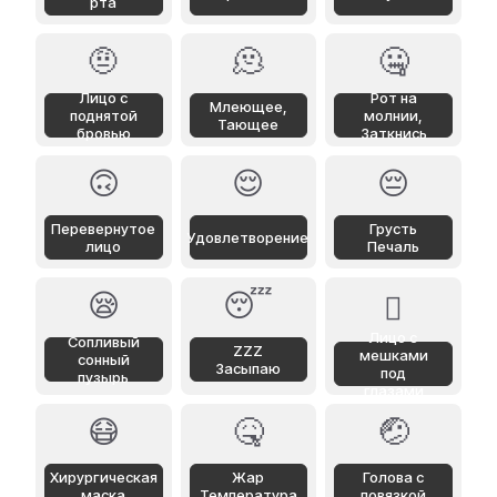
рта
🤨
🫠
🤐
Лицо с
Рот на
Млеющее,
поднятой
молнии,
Тающее
бровью
Заткнись
🙃
😌
😔
Перевернутое
Грусть
Удовлетворение
лицо
Печаль
😪
😴
🫩
Лицо с
Сопливый
ZZZ
мешками
сонный
Засыпаю
под
пузырь
глазами
😷
🤒
🤕
Хирургическая
Жар
Голова с
маска
Температура
повязкой