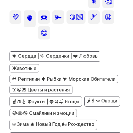
🎇
🥰
💜
🍩
🫚
🍋‍🟩
🎿
😫
🫀
😋
💗 Сердца | 💚 Сердечки | ❤️ Любовь
Животные
🐸 Рептилии 🐠 Рыбки 🪸 Морские Обитатели
🌸🍃🌺 Цветы и растения
🌶️🥬🥕 Овощи
🍏🍑🍐 Фрукты | 🍓🍌🍒 Ягоды
😃😂😘 Смайлики и эмоции
❄️ Зима 🎄 Новый Год 🌬️ Рождество