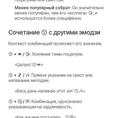
Менее популярный собрат:
Он значительно
менее популярен, чем его «коллега» 😘, и
используется более специфично.
Сочетание 😗 с другими эмодзи
Контекст комбинаций проясняет его значение.
😗 + 💋 / 😘:
Усиление темы поцелуев.
«Целую! 😗💋»
😗 + 🎵 / 🎶:
Прямое указание на свист или
напевание мелодии.
«Весь день напеваю этот хит 😗🎶»
😗 + 🤔 / 💭:
Комбинация, однозначно
указывающая на задумчивость.
«Как же мне поступить... 😗💭»