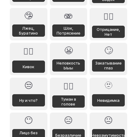
🤥
🫨
🙂‍↔️
Лжец,
Шок,
Отрицание,
Буратино
Потрясение
Нет
😬
🙄
🙂‍↕️
Неловкость
Закатывание
Кивок
Ыыы
глаз
😒
🫥
😶‍🌫️
Туман в
Ну и что?
Невидимка
голове
😶
😑
😐
Лицо без
Безразличие
Невозмутимость