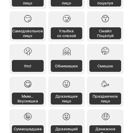
лицо
лицо
поцелуя
😏
🥲
😙
Самодовольное
Улыбка
Смайл
лицо
со слезой
Поцелуй
🫢
🤗
🤭
Упс!
Обнимашки
Смешок
😋
😛
🥳
Ммм...
Дразнящее
Праздничное
Вкусняшка
лицо
лицо
🤪
😝
🤑
Сумасшедшее
Дразнящий
Денежное