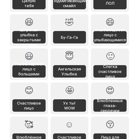
Целую
Подмигивающий
ЛОЛ
тебя
смайл
😆
🤣
😄
Широкая
Улыбающееся
улыбка с
лицо с
Бу-Га-Га
закрытыми
улыбающимися
глазами
глазами
😃
😇
🙂
Улыбающееся
Слегка
лицо с
Ангельская
счастливое
большими
Улыбка
лицо
глазами
😊
🤩
😍
Влюбленные
Счастливое
Ух ты!
глаза-
лицо
WOW
сердечки
🥰
☺️
😚
Влюблённое
Счастливое
Лицо для