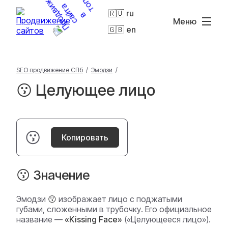
🇷🇺 ru
Меню
🇬🇧 en
SEO продвижение СПб
/
Эмодзи
/
😗 Целующее лицо
😗
Копировать
😗 Значение
Эмодзи
😗
изображает лицо с поджатыми
губами, сложенными в трубочку. Его официальное
название —
«Kissing Face»
(«Целующееся лицо»).