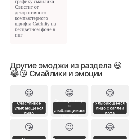
Другие эмоджи из раздела 😃
😂😘 Смайлики и эмоции
😀
😁
😅
Сияющее лицо
Счастливое
Улыбающееся
с
улыбающееся
лицо с каплей
улыбающимися
лицо
пота
глазами
😘
😉
😂