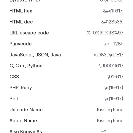
HTML hex
&#x1F617;
HTML dec
&#128535;
URL escape code
%F0%9F%98%97
Punycode
xn--128h
JavaScript, JSON, Java
\uD83D\uDE17
C, C++, Python
\U0001f617
CSS
\01F617
PHP, Ruby
\u{1F617}
Perl
\x{1F617}
Unicode Name
Kissing Face
Apple Name
Kissing Face
Also Known As
:-*