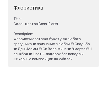
Флористика
Title:
Салон цветов Boss-Florist
Description:
Флористы составят букет для любого
праздника ❤️ признание в любви ☘️ Свадьба
❤️ День Мамы ☘️ Св Валентина ❤️ 8 марта ☘️ 1
сенября ❤️ Цветы-подарок без повода и
шикарные композиции на юбилеи