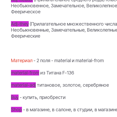
Необыкновенное, Замечательное, Великолепное
Феерическое
Adj-they
(Прилагательное множественного числ
Необыкновенные, Замечательные, Великолепные
Феерические
Материал
- 2 поля - material и material-from
material-from
из Титана F-136
material-adj
титановое, золотое, серебряное
Buy
- купить, приобрести
Shop
- в магазине, в салоне, в студии, в магази