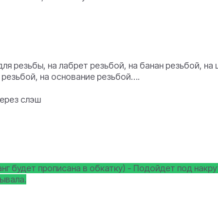
 для резьбы, на лабрет резьбой, на банан резьбой, на 
у резьбой, на основание резьбой….
через слэш
анг будет прописана в обкатку) - Подойдет под накр
ывала.