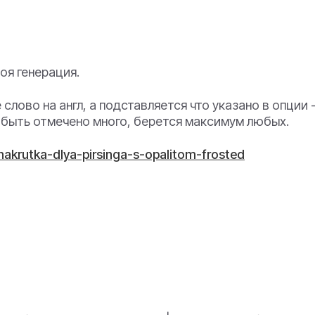
оя генерация.
лово на англ, а подставляется что указано в опции 
ет быть отмечено много, берется максимум любых.
/nakrutka-dlya-pirsinga-s-opalitom-frosted