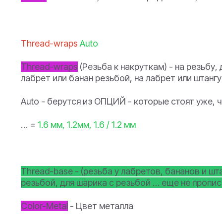
Thread-wraps
Auto
Thread-wraps
(Резьба к накруткам) - на резьбу,
лабрет или банан резьбой, на лабрет или штанг
Auto - берутся из ОПЦИЙ - которые стоят уже, 
… =
1.6 мм, 1.2мм, 1.6 / 1.2 мм
Thread-base - (резьба у лабретов, бананов и шт
резьбой, для шарика с резьбой … еще не пропис
Color-Metal
- Цвет металла