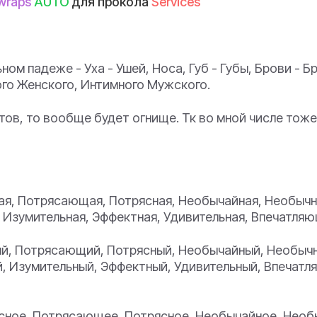
wraps
AUTO
для прокола
Services
ном падеже - Уха - Ушей, Носа, Губ - Губы, Брови - Б
ого Женского, Интимного Мужского.
тов, то вообще будет огнище. Тк во мной числе тоже
ая, Потрясающая, Потрясная, Необычайная, Необычн
, Изумительная, Эффектная, Удивительная, Впечатля
ый, Потрясающий, Потрясный, Необычайный, Необыч
, Изумительный, Эффектный, Удивительный, Впечатл
ссное, Потрясающее, Потрясное, Необычайное, Необ