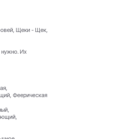
ровей, Щеки - Щек,
 нужно. Их
ая,
ющий, Феерическая
ный,
яющий,
ычное,