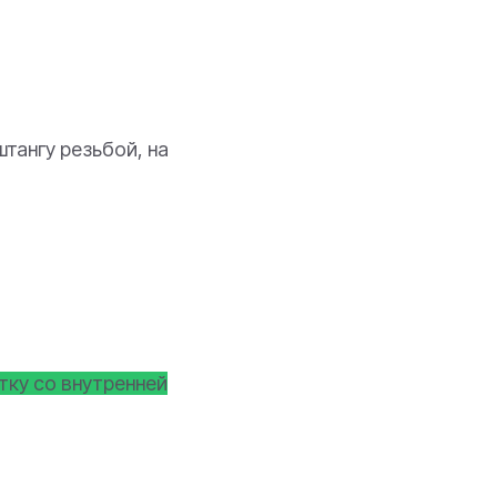
штангу резьбой, на
утку со внутренней