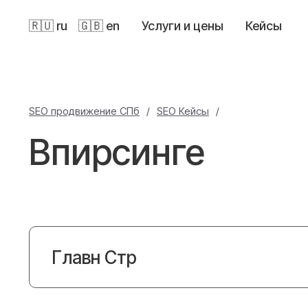
🇷🇺 ru
🇬🇧 en
Услуги и цены
Кейсы
SEO продвижение СПб
/
SEO Кейсы
/
Впирсинге
Главн Стр