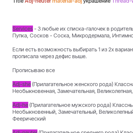
Title
Adj-neuter
material-adj
украшение
Thread-
Services
- 3 любые их списка-галочек в родитель
Пупка, Сосков - Соска, Микродермала, Интимн
Если есть возможность выбирать 1 из 2х вариан
прописала через дефис выше.
Прописываю все
Adj-she
(Прилагательное женского рода) Классн
Необыкновенная, Замечательная, Великолепная
Adj-he
(Прилагательное мужского рода) Классн
Необыкновенный, Замечательный, Великолепный
Феерический
Adj-neuter
(Прилагательное среднего рода) Кла