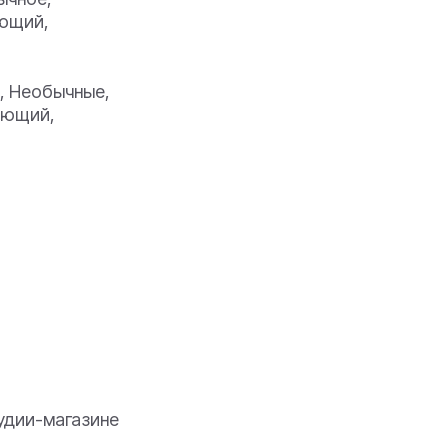
яющий,
, Необычные,
яющий,
тудии-магазине